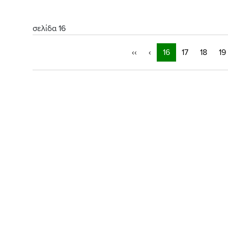
σελίδα 16
‹‹
‹
16
17
18
19