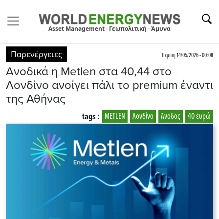
Asset Management · Γεωπολιτική · Άμυνα
Παρενέργειες
Πέμπτη 14/05/2026 - 00:08
Aνοδικά η Metlen στα 40,44 στο
Λονδίνο ανοίγει πάλι το premium έναντι
της Αθήνας
tags :
METLEN
Λονδίνο
Άνοδος
40 ευρώ