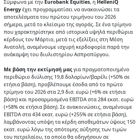
Σύμφωνα με την
Eurobank Equities
, η
HelleniQ
Energy
έχει προγραμματίσει να ανακοινώσει τα
αποτελέσματα του πρώτου τριμήνου του 2026
σήμερα, μετά το κλείσιμο της αγοράς. Σε ένα τρίμηνο
που χαρακτηρίστηκε από ιστορικά υψηλά περιθώρια
κέρδους τον Μάρτιο, μετά τις εξελίξεις στη Μέση
Ανατολή, αναμένουμε ισχυρή κερδοφορία παρά την
ανάκαμψη του διυλιστηρίου Ασπροπύργου.
Με βάση την εκτίμησή μας
για πραγματοποιημένο
περιθώριο διύλισης 19,8 δολαρίων/βαρέλι (+50% σε
ετήσια βάση), προβλέπουμε έσοδα από το πρώτο
τρίμηνο του 2026 στα 2,9 δισ. ευρώ (+6% σε ετήσια
βάση) και προσαρμοσμένα EBITDA στα 284 εκατ. ευρώ
(+58% σε ετήσια βάση). Σε ανακοινώσεις, αναμένουμε
EBITDA στα 434 εκατ. ευρώ (+255% σε ετήσια βάση),
λαμβάνοντας υπόψη τα κέρδη αποθεμάτων ύψους 150
εκατ. ευρώ λόγω της απότομης αύξησης των τιμών
του πετρελαίου, τα οποία θα οδηγήσουν σε