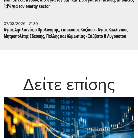
Wall Street: Άνοδος 0,6% για τον S&P και 1,3% για τον Nasdaq, απώλειες
1,1% για τον energy sector
07/08/2026 - 21:30
Άγιος Αιμιλιανός ο Ομολογητής, επίσκοπος Κυζίκου - Άγιος Καλλίνικος
Μητροπολίτης Εδέσσης, Πέλλης και Αλμωπίας - Σάββατο 8 Αυγούστου
Δείτε επίσης