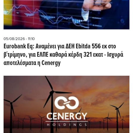
05/08/2026 - 11:10
Eurobank Eq: Αναμένει για ΔΕΗ Εbitda 556 εκ στο
β΄τρίμηνο, για ΕΛΠΕ καθαρά κέρδη 321 εκατ - Ισχυρά
αποτελέσματα η Cenergy