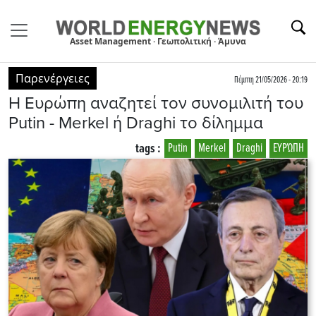
Asset Management · Γεωπολιτική · Άμυνα
Παρενέργειες
Πέμπτη 21/05/2026 - 20:19
H Eυρώπη αναζητεί τον συνομιλιτή του
Putin - Merkel ή Draghi το δίλημμα
tags :
Putin
Merkel
Draghi
EΥΡΏΠΗ