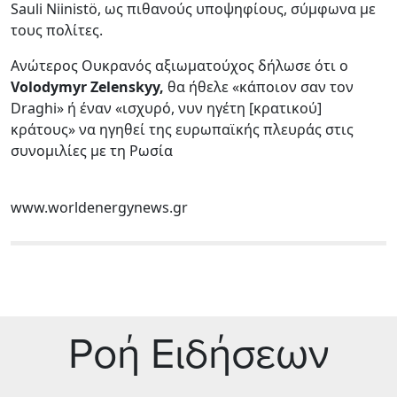
Sauli Niinistö, ως πιθανούς υποψηφίους, σύμφωνα με
τους πολίτες.
Ανώτερος Ουκρανός αξιωματούχος δήλωσε ότι ο
Volodymyr Zelenskyy,
θα ήθελε «κάποιον σαν τον
Draghi» ή έναν «ισχυρό, νυν ηγέτη [κρατικού]
κράτους» να ηγηθεί της ευρωπαϊκής πλευράς στις
συνομιλίες με τη Ρωσία
www.worldenergynews.gr
Ρoή Ειδήσεων