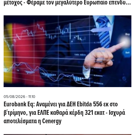
μέτοχος - Φέραμε τον μεγαλύτερο Ευρωπαίο επενδυτή
υποδομών στην Ελλάδα
05/08/2026 - 11:10
Eurobank Eq: Αναμένει για ΔΕΗ Εbitda 556 εκ στο
β΄τρίμηνο, για ΕΛΠΕ καθαρά κέρδη 321 εκατ - Ισχυρά
αποτελέσματα η Cenergy