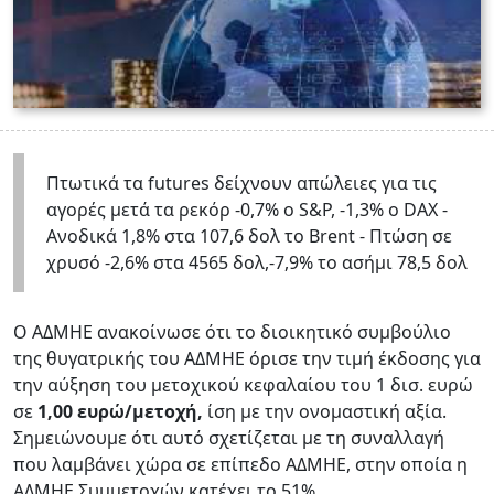
Πτωτικά τα futures δείχνουν απώλειες για τις
αγορές μετά τα ρεκόρ -0,7% ο S&P, -1,3% ο DAX -
Ανοδικά 1,8% στα 107,6 δολ το Brent - Πτώση σε
χρυσό -2,6% στα 4565 δολ,-7,9% το ασήμι 78,5 δολ
Ο ΑΔΜΗΕ ανακοίνωσε ότι το διοικητικό συμβούλιο
της θυγατρικής του ΑΔΜΗΕ όρισε την τιμή έκδοσης για
την αύξηση του μετοχικού κεφαλαίου του 1 δισ. ευρώ
σε
1,00 ευρώ/μετοχή,
ίση με την ονομαστική αξία.
Σημειώνουμε ότι αυτό σχετίζεται με τη συναλλαγή
που λαμβάνει χώρα σε επίπεδο ΑΔΜΗΕ, στην οποία η
ΑΔΜΗΕ Συμμετοχών κατέχει το 51%.