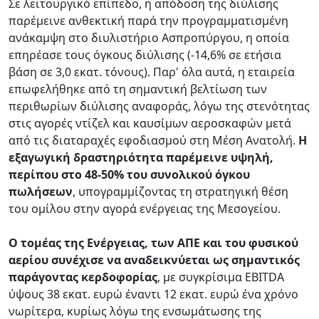
Σε λειτουργικό επίπεδο, η απόδοση της διύλισης
παρέμεινε ανθεκτική παρά την προγραμματισμένη
ανάκαμψη στο διυλιστήριο Ασπροπύργου, η οποία
επηρέασε τους όγκους διύλισης (-14,6% σε ετήσια
βάση σε 3,0 εκατ. τόνους). Παρ' όλα αυτά, η εταιρεία
επωφελήθηκε από τη σημαντική βελτίωση των
περιθωρίων διύλισης αναφοράς, λόγω της στενότητας
στις αγορές ντίζελ και καυσίμων αεροσκαφών μετά
από τις διαταραχές εφοδιασμού στη Μέση Ανατολή.
Η
εξαγωγική δραστηριότητα παρέμεινε υψηλή,
περίπου στο 48-50% του συνολικού όγκου
πωλήσεων
, υπογραμμίζοντας τη στρατηγική θέση
του ομίλου στην αγορά ενέργειας της Μεσογείου.
Ο τομέας της Ενέργειας, των ΑΠΕ και του φυσικού
αερίου συνέχισε να αναδεικνύεται ως σημαντικός
παράγοντας κερδοφορίας
, με συγκρίσιμα EBITDA
ύψους 38 εκατ. ευρώ έναντι 12 εκατ. ευρώ ένα χρόνο
νωρίτερα, κυρίως λόγω της ενσωμάτωσης της