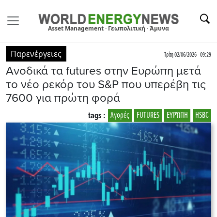
Asset Management · Γεωπολιτική · Άμυνα
Παρενέργειες
Τρίτη 02/06/2026 - 09:29
Ανοδικά τα futures στην Ευρώπη μετά
το νέο ρεκόρ του S&P που υπερέβη τις
7600 για πρώτη φορά
tags :
Αγορές
FUTURES
EΥΡΏΠΗ
HSBC