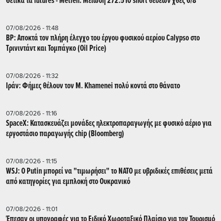
Θετικά τα futures - Metlen: Μείωση 272.510 short θέσεων χθες 6/8
07/08/2026 - 11:48
BP: Αποκτά τον πλήρη έλεγχο του έργου φυσικού αερίου Calypso στο
Τρινιντάντ και Τομπάγκο (Oil Price)
07/08/2026 - 11:32
Ιράν: Φήμες θέλουν τον Μ. Khamenei πολύ κοντά στο θάνατο
07/08/2026 - 11:16
SpaceX: Κατασκευάζει μονάδες ηλεκτροπαραγωγής με φυσικό αέριο για
εργοστάσιο παραγωγής chip (Bloomberg)
07/08/2026 - 11:15
WSJ: Ο Putin μπορεί να "τιμωρήσει" το ΝΑΤΟ με υβριδικές επιθέσεις μετά
από κατηγορίες για εμπλοκή στο Ουκρανικό
07/08/2026 - 11:01
Έπεσαν οι υπογραφές για το Ειδικό Χωροταξικό Πλαίσιο για τον Τουρισμό