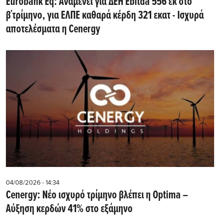
Eurobank Eq: Αναμένει για ΔΕΗ Εbitda 556 εκ στο
β΄τρίμηνο, για ΕΛΠΕ καθαρά κέρδη 321 εκατ - Ισχυρά
αποτελέσματα η Cenergy
04/08/2026 - 14:34
Cenergy: Νέο ισχυρό τρίμηνο βλέπει η Optima –
Αύξηση κερδών 41% στο εξάμηνο