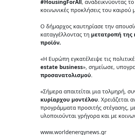
#HousingForAll
, αναδεικνύοντας το
κοινωνικές προκλήσεις του καιρού 
Ο δήμαρχος καυτηρίασε την απουσία
καταγγέλλοντας τη
μετατροπή της 
προϊόν.
«Η Ευρώπη εγκατέλειψε τις πολιτικέ
estate business
», σημείωσε, υπογρ
προσανατολισμού
.
«Σήμερα απαιτείται μια τολμηρή, σ
κυρίαρχου μοντέλου
. Χρειάζεται
προγράμματα προσιτής στέγασης, μ
υλοποιούνται γρήγορα και με κοινων
www.worldenergynews.gr