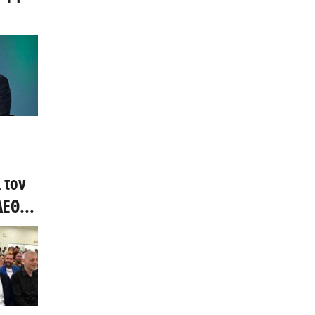
ες
 και
 τον
ΔΕΘ,
» και
χημα
η