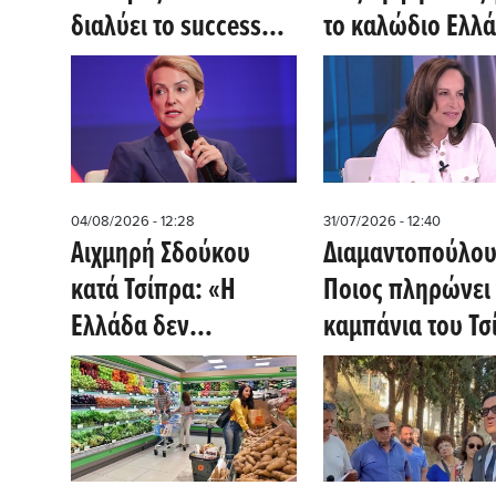
διαλύει το success
το καλώδιο Ελλά
story της κυβέρνησης
Κύπρου - Η Mer
δίνει ψήφο
εμπιστοσύνης
04/08/2026 - 12:28
31/07/2026 - 12:40
Αιχμηρή Σδούκου
Διαμαντοπούλου
κατά Τσίπρα: «Η
Ποιος πληρώνει 
Ελλάδα δεν
καμπάνια του Τσ
πληγώνει, μάχεται -
Τώρα θυμήθηκε την
Πολιτική Προστασία»