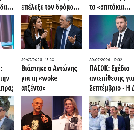
δας-
επέλεξε τον δρόμο
τα «σπιτάκια
idiam
του - Ο ΣΥΡΙΖΑ γυρίζει
ανακύκλωσης»:
σελίδα»
«Γιατί οι Έλλην
πλήρωσαν πέντε
έξι φορές
ακριβότερα;»
30/07/2026 - 15:30
30/07/2026 - 12:32
:
Βιάστηκε ο Αντώνης
ΠΑΣΟΚ: Σχέδιο
την
για τη «woke
αντεπίθεσης για
ίπρα;
ατζέντα»
Σεπτέμβριο - Η 
οι «μεταγραφές
το μεγάλο στοί
του Ανδρουλάκ