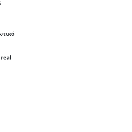
ς
ωτικό
ο
real