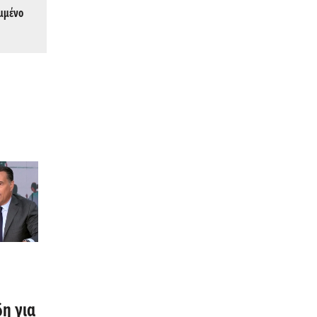
υμμένο
η για