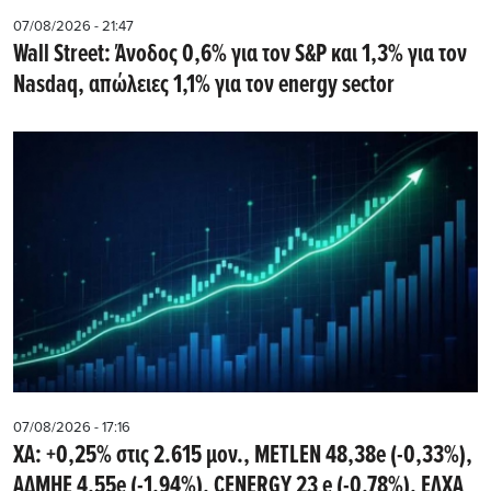
07/08/2026 - 21:47
Wall Street: Άνοδος 0,6% για τον S&P και 1,3% για τον
Nasdaq, απώλειες 1,1% για τον energy sector
07/08/2026 - 17:16
ΧΑ: +0,25% στις 2.615 μον., METLEN 48,38e (-0,33%),
ΑΔΜΗΕ 4,55e (-1,94%), CENERGY 23 e (-0,78%), ΕΛΧΑ