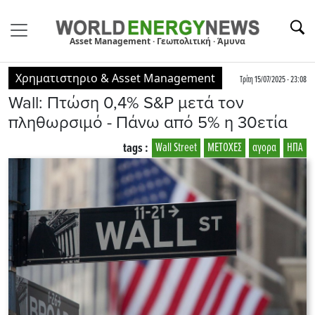
Asset Management · Γεωπολιτική · Άμυνα
Χρηματιστηριο & Asset Management
Τρίτη 15/07/2025 - 23:08
Wall: Πτώση 0,4% S&P μετά τον
πληθωρσιμό - Πάνω από 5% η 30ετία
tags :
Wall Street
ΜΕΤΟΧΕΣ
αγορα
ΗΠΑ