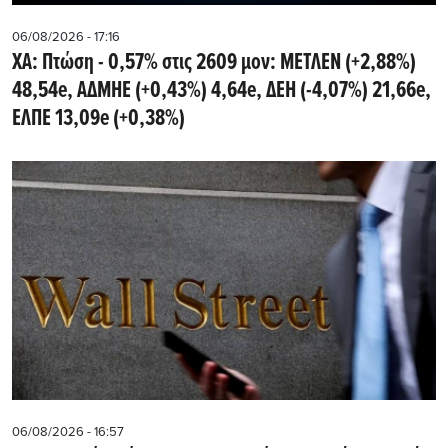
06/08/2026 - 17:16
ΧΑ: Πτώση - 0,57% στις 2609 μον: ΜΕΤΛΕΝ (+2,88%)
48,54e, ΑΔΜΗΕ (+0,43%) 4,64e, ΔΕΗ (-4,07%) 21,66e,
ΕΛΠΕ 13,09e (+0,38%)
06/08/2026 - 16:57