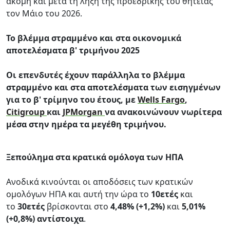
ακόμη και μετά τη λήξη της προεδρικής του θητείας
τον Μάιο του 2026.
Το βλέμμα στραμμένο και στα οικονομικά
αποτελέσματα β' τριμήνου 2025
Οι επενδυτές έχουν παράλληλα το βλέμμα
στραμμένο και στα
αποτελέσματα των εισηγμένων
για το β' τρίμηνο του έτους, με
Wells Fargo
,
Citigroup
και
JPMorgan
να ανακοινώνουν νωρίτερα
μέσα στην ημέρα τα μεγέθη τριμήνου.
Ξεπούλημα στα κρατικά ομόλογα των ΗΠΑ
Ανοδικά κινούνται οι αποδόσεις των κρατικών
ομολόγων ΗΠΑ και αυτή την ώρα το
10ετές
και
το
30ετές
βρίσκονται στο
4,48% (+1,2%)
και
5,01%
(+0,8%) αντίστοιχα
.