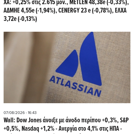
ΧΑ: +0,25% στις 2.615 μον., METLEN 48,38e (-0,33%),
ΑΔΜΗΕ 4,55e (-1,94%), CENERGY 23 e (-0,78%), ΕΛΧΑ
3,72e (-0,13%)
07/08/2026 - 16:43
Wall: Dow Jones άνοιξε με άνοδο περίπου +0,3%, S&P
+0,5%, Nasdaq +1,2% - Ανεργία στο 4,1% στις ΗΠΑ -