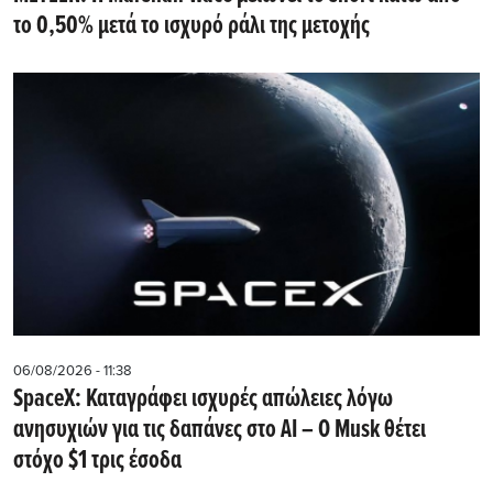
το 0,50% μετά το ισχυρό ράλι της μετοχής
06/08/2026 - 11:38
SpaceX: Καταγράφει ισχυρές απώλειες λόγω
ανησυχιών για τις δαπάνες στο AI – Ο Musk θέτει
στόχο $1 τρις έσοδα