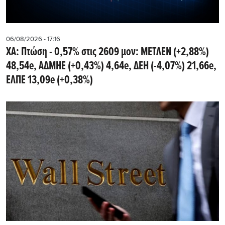
06/08/2026 - 17:16
ΧΑ: Πτώση - 0,57% στις 2609 μον: ΜΕΤΛΕΝ (+2,88%)
48,54e, ΑΔΜΗΕ (+0,43%) 4,64e, ΔΕΗ (-4,07%) 21,66e,
ΕΛΠΕ 13,09e (+0,38%)