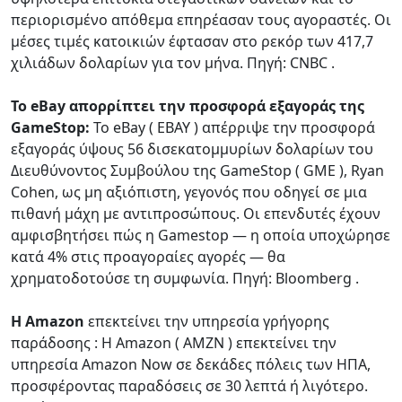
περιορισμένο απόθεμα επηρέασαν τους αγοραστές. Οι
μέσες τιμές κατοικιών έφτασαν στο ρεκόρ των 417,7
χιλιάδων δολαρίων για τον μήνα. Πηγή: CNBC .
Το eBay απορρίπτει την προσφορά εξαγοράς της
GameStop:
Το eBay ( EBAY ) απέρριψε την προσφορά
εξαγοράς ύψους 56 δισεκατομμυρίων δολαρίων του
Διευθύνοντος Συμβούλου της GameStop ( GME ), Ryan
Cohen, ως μη αξιόπιστη, γεγονός που οδηγεί σε μια
πιθανή μάχη με αντιπροσώπους. Οι επενδυτές έχουν
αμφισβητήσει πώς η Gamestop — η οποία υποχώρησε
κατά 4% στις προαγοραίες αγορές — θα
χρηματοδοτούσε τη συμφωνία. Πηγή: Bloomberg .
Η Amazon
επεκτείνει την υπηρεσία γρήγορης
παράδοσης : Η Amazon ( AMZN ) επεκτείνει την
υπηρεσία Amazon Now σε δεκάδες πόλεις των ΗΠΑ,
προσφέροντας παραδόσεις σε 30 λεπτά ή λιγότερο.