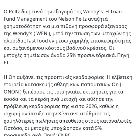
Ο Peltz διερευνά την εξαγορά της Wendy's: Η Trian
Fund Management του Nelson Peltz αναζητά
χρηματοδότηση για μια πιθανή προσφορά εξαγοράς
της Wendy's ( WEN ), μετά την πτώση των μετοχών της
αλυσίδας fast food εν μέσω χαμηλής επισκεψιμότητας
και αυξανόμενου κόστους βοδινού κρέατος. Οι
μετοχές σημείωσαν άνοδο 25% προσυνεδριακά. Πηγή:
FT .
Η On αυξάνει τις προοπτικές κερδοφορίας: Η ελβετική
εταιρεία κατασκευής αθλητικών παπουτσιών On (
ONON ) ξεπέρασε τις τριμηνιαίες εκτιμήσεις για τα
έσοδα και τα κέρδη ανά μετοχή και αύξησε την
πρόβλεψη κερδοφορίας της για το 2026, καθώς η
ισχυρή ανάπτυξη στην Κίνα αντιστάθμισε τις
χαμηλότερες πωλήσεις απευθείας στους καταναλωτές.
Ωστόσο, οι μετοχές υποχώρησαν κατά 5%
προσυνεδριακά. Πηγή: CNBC .