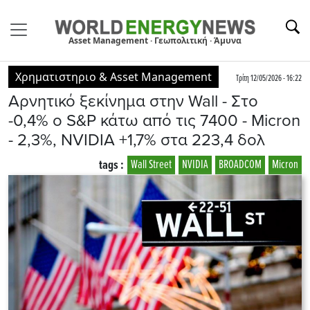
Asset Management · Γεωπολιτική · Άμυνα
Χρηματιστηριο & Asset Management
Τρίτη 12/05/2026 - 16:22
Aρνητικό ξεκίνημα στην Wall - Στο
-0,4% ο S&P κάτω από τις 7400 - Micron
- 2,3%, ΝVIDIA +1,7% στα 223,4 δολ
tags :
Wall Street
NVIDIA
BROADCOM
Micron