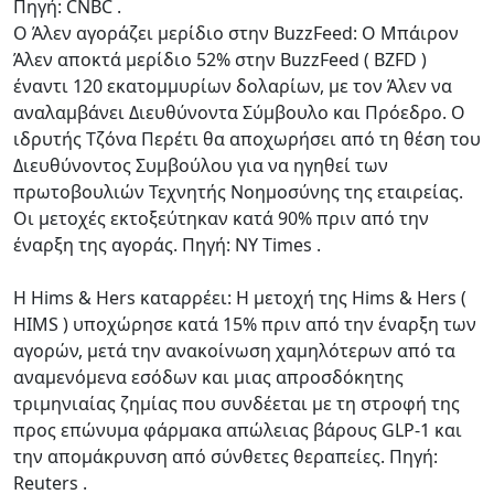
Πηγή: CNBC .
Ο Άλεν αγοράζει μερίδιο στην BuzzFeed: Ο Μπάιρον
Άλεν αποκτά μερίδιο 52% στην BuzzFeed ( BZFD )
έναντι 120 εκατομμυρίων δολαρίων, με τον Άλεν να
αναλαμβάνει Διευθύνοντα Σύμβουλο και Πρόεδρο. Ο
ιδρυτής Τζόνα Περέτι θα αποχωρήσει από τη θέση του
Διευθύνοντος Συμβούλου για να ηγηθεί των
πρωτοβουλιών Τεχνητής Νοημοσύνης της εταιρείας.
Οι μετοχές εκτοξεύτηκαν κατά 90% πριν από την
έναρξη της αγοράς. Πηγή: NY Times .
Η Hims & Hers καταρρέει: Η μετοχή της Hims & Hers (
HIMS ) υποχώρησε κατά 15% πριν από την έναρξη των
αγορών, μετά την ανακοίνωση χαμηλότερων από τα
αναμενόμενα εσόδων και μιας απροσδόκητης
τριμηνιαίας ζημίας που συνδέεται με τη στροφή της
προς επώνυμα φάρμακα απώλειας βάρους GLP-1 και
την απομάκρυνση από σύνθετες θεραπείες. Πηγή:
Reuters .