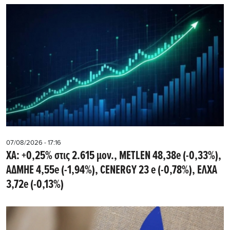
07/08/2026 - 17:16
ΧΑ: +0,25% στις 2.615 μον., METLEN 48,38e (-0,33%),
ΑΔΜΗΕ 4,55e (-1,94%), CENERGY 23 e (-0,78%), ΕΛΧΑ
3,72e (-0,13%)