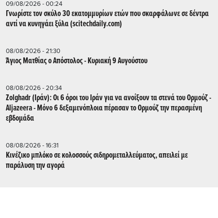
09/08/2026 - 00:24
Γνωρίστε τον σκύλο 30 εκατομμυρίων ετών που σκαρφάλωνε σε δέντρα
αντί να κυνηγάει ξύλα (scitechdaily.com)
08/08/2026 - 21:30
Άγιος Ματθίας ο Απόστολος - Κυριακή 9 Αυγούστου
08/08/2026 - 20:34
Zolghadr (Ιράν): Οι 6 όροι του Ιράν για να ανοίξουν τα στενά του Ορμούζ -
Aljazeera - Mόνο 6 δεξαμενόπλοια πέρασαν το Ορμούζ την περασμένη
εβδομάδα
08/08/2026 - 16:31
Κινέζικο μπλόκο σε κολοσσούς σιδηρομεταλλεύματος, απειλεί με
παράλυση την αγορά