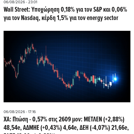
06/08/2026 - 23:01
Wall Street: Υποχώρηση 0,18% για τον S&P και 0,06%
για τον Nasdaq, κέρδη 1,5% για τον energy sector
06/08/2026 - 17:16
ΧΑ: Πτώση - 0,57% στις 2609 μον: ΜΕΤΛΕΝ (+2,88%)
48,54e, ΑΔΜΗΕ (+0,43%) 4,64e, ΔΕΗ (-4,07%) 21,66e,