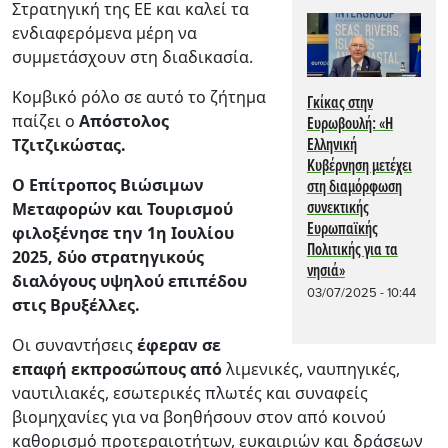
Στρατηγική της ΕΕ και καλεί τα
ενδιαφερόμενα μέρη να
συμμετάσχουν στη διαδικασία.
Κομβικό ρόλο σε αυτό το ζήτημα
Γκίκας στην
παίζει ο
Απόστολος
Ευρωβουλή: «Η
Τζιτζικώστας.
Ελληνική
Κυβέρνηση μετέχει
Ο Επίτροπος Βιώσιμων
στη διαμόρφωση
συνεκτικής
Μεταφορών και Τουρισμού
Ευρωπαϊκής
φιλοξένησε την 1η Ιουλίου
Πολιτικής για τα
2025, δύο στρατηγικούς
νησιά»
διαλόγους υψηλού επιπέδου
03/07/2025 - 10:44
στις Βρυξέλλες.
Οι συναντήσεις
έφεραν σε
επαφή εκπροσώπους από
λιμενικές, ναυπηγικές,
ναυτιλιακές, εσωτερικές πλωτές και συναφείς
βιομηχανίες για να βοηθήσουν στον από κοινού
καθορισμό προτεραιοτήτων, ευκαιριών και δράσεων