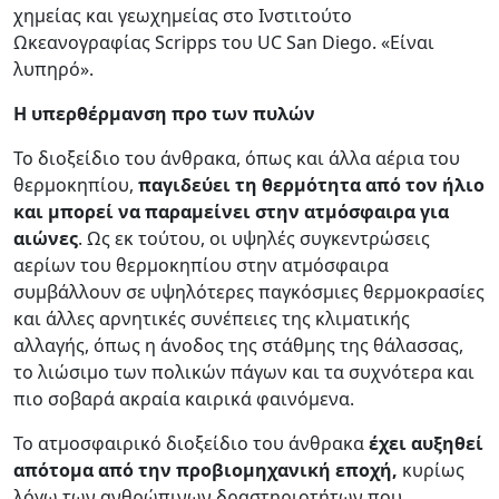
χημείας και γεωχημείας στο Ινστιτούτο
Ωκεανογραφίας Scripps του UC San Diego. «Είναι
λυπηρό».
Η υπερθέρμανση προ των πυλών
Το διοξείδιο του άνθρακα, όπως και άλλα αέρια του
θερμοκηπίου,
παγιδεύει τη θερμότητα από τον ήλιο
και μπορεί να παραμείνει στην ατμόσφαιρα για
αιώνες
. Ως εκ τούτου, οι υψηλές συγκεντρώσεις
αερίων του θερμοκηπίου στην ατμόσφαιρα
συμβάλλουν σε υψηλότερες παγκόσμιες θερμοκρασίες
και άλλες αρνητικές συνέπειες της κλιματικής
αλλαγής, όπως η άνοδος της στάθμης της θάλασσας,
το λιώσιμο των πολικών πάγων και τα συχνότερα και
πιο σοβαρά ακραία καιρικά φαινόμενα.
Το ατμοσφαιρικό διοξείδιο του άνθρακα
έχει αυξηθεί
απότομα από την προβιομηχανική εποχή,
κυρίως
λόγω των ανθρώπινων δραστηριοτήτων που