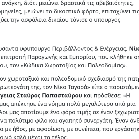
 ανάγκη, διότι μειώνει δραστικά τις αβεβαιότητες,
μηνείες, μειώνει το δικαστικό φόρτο, επιταχύνει τι
χύει την ασφάλεια δικαίου τόνισε ο υπουργός
σαντα υφυπουργό Περιβάλλοντος & Ενέργειας,
Νίκ
 επιτροπή Παραγωγής και Εμπορίου, που κλήθηκε 
του, τον «Κώδικα Χωροταξίας και Πολεοδομίας».
τον χωροταξικό και πολεοδομικό σχεδιασμό της πατ
πρωτεργάτη της, τον Νίκο Ταγαρά» είπε ο παριστάμε
ργειας Σταύρος Παπασταύρου
και πρόσθεσε: «Η
μας απέκτησε ένα νόημα πολύ μεγαλύτερο από μια
λοι μας αποτίουμε ένα φόρο τιμής σε έναν ξεχωρισ
ένα πολύτιμο φίλο και αγαπητό συνεργάτη. Έναν ά
 με ήθος, με αφοσίωση, με συνέπεια, που εργάστηκ
οινό καλό μέχρι το τέλος.