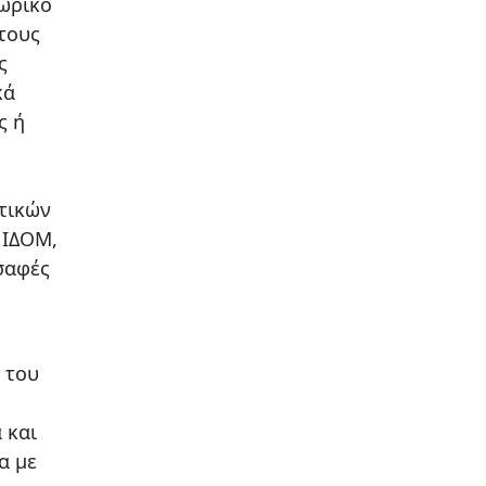
χωρικό
τους
ς
κά
ς ή
τικών
 ΙΔΟΜ,
σαφές
 του
 και
α με