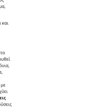
μα,
 και
ς
 το
ουθεί
όνια,
α,
 με
χύει
εις
δύσεις