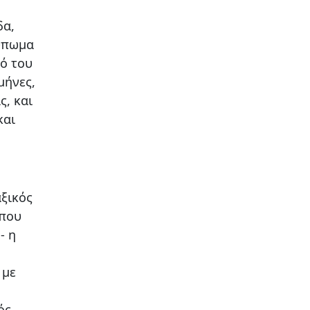
δα,
τύπωμα
κό του
μήνες,
ς, και
και
αξικός
 που
- η
 με
ός