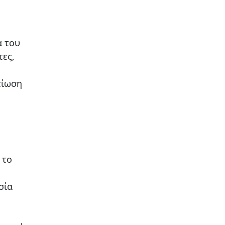
α του
τες,
είωση
 το
σία