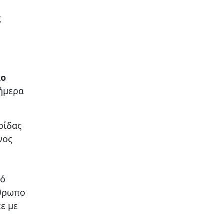
ς
ο
σήμερα
ρίδας
νος
τό
νθρωπο
ε με