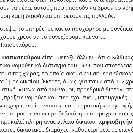
χουν τα μέσα, αυτούς που μπορούν να βρουν το νόη
υση και η διαφάνεια υπηρετούν τις πολλούς.
ίστεψε, το υπηρέτησε και το προχώρησε με συνέπεια
χουμε χρέος να το συνεχίσουμε και να το
 Παπασταύρου.
.
Παπασταύρου
είπε - μεταξύ άλλων - ότι ο Κώδικα
τικό νομοθετικό διάταγμα του 1923, που αποτέλεσε
ημα της χώρας, το οποίο ακόμα και σήμερα εξακολ
ού μας Δικαίου. Έκτοτε, όμως, για πάνω από 102 χρ
ματικά. «Πάνω από 180 νόμοι, προεδρικά διατάγματ
α ,πράξεις νομοθετικού περιεχομένου, υπουργικές
ια χωρίς καμία ενιαία και συστηματική καταγραφή,
εν μπορούσε να πει με βεβαιότητα τί πραγματικά ισ
ου «προκαλεί πλήρη ανασφάλεια δικαίου,
αμφισβητήσ
ειωτες δικαστικές διαμάχες, καθυστερήσεις σε επεν