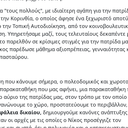
"τους πολλούς", με ιδιαίτερη αγάπη για την πατρί
, την Κορινθία, ο οποίος άφησε ένα ξεχωριστό απο
ό την Τοπική Αυτοδιοίκηση, από τον κοινοβουλευτι
ση. Υπηρετήσαμε μαζί, τους τελευταίους δεκαπέντε 
το παρελθόν σε κρίσιμες στιγμές για την πατρίδα μα
Νίκος παρέδωσε μάθημα αξιοπρέπειας, γενναιότητας 
απασταύρου.
ηση που κάνουμε σήμερα, ο πολεοδομικός και χωροτ
ή παρακαταθήκη που μας αφήνει, μια παρακαταθήκη
ο αύριο της πατρίδας μας, στον τρόπο με τον οποίο 
γανώνουμε το χώρο, προστατεύουμε το περιβάλλον,
φάλεια δικαίου,
δημιουργούμε κανόνες ανάπτυξης
αν οι αρχές με τις οποίες ο Νίκος προσέγγιζε τον
υε και σωστά, ότι η πολυνομία και ο κατακερματισμ