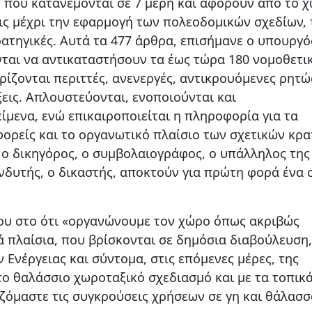
 που κατανέμονται σε 7 μέρη και αφορούν από το 
εις μέχρι την εφαρμογή των πολεοδομικών σχεδίων, 
ρατηγικές. Αυτά τα 477 άρθρα, επισήμανε ο υπουργό
νται να αντικαταστήσουν τα έως τώρα 180 νομοθετι
ίζονται περιττές, ανενεργές, αντικρουόμενες ρητώ
εις. Απλουστεύονται, ενοποιούνται και
ίμενα, ενώ επικαιροποιείται η πληροφορία για τα
ορείς και το οργανωτικό πλαίσιο των σχετικών κρα
, ο δικηγόρος, ο συμβολαιογράφος, ο υπάλληλος της
ενδυτής, ο δικαστής, αποκτούν για πρώτη φορά ένα 
του στο ότι «οργανώνουμε τον χώρο όπως ακριβώς
ά πλαίσια, που βρίσκονται σε δημόσια διαβούλευση,
Ενέργειας και σύντομα, στις επόμενες μέρες, της
το θαλάσσιο χωροταξικό σχεδιασμό και με τα τοπικά
ιζόμαστε τις συγκρούσεις χρήσεων σε γη και θάλασσ