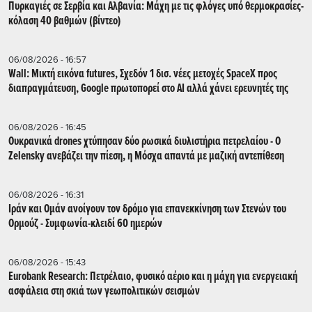
Πυρκαγιές σε Σερβία και Αλβανία: Μάχη με τις φλόγες υπό θερμοκρασίες-
κόλαση 40 βαθμών (βίντεο)
06/08/2026 - 16:57
Wall: Μικτή εικόνα futures, Σχεδόν 1 δισ. νέες μετοχές SpaceX προς
διαπραγμάτευση, Google πρωτοπορεί στο AI αλλά χάνει ερευνητές της
06/08/2026 - 16:45
Ουκρανικά drones χτύπησαν δύο ρωσικά διυλιστήρια πετρελαίου - Ο
Zelensky ανεβάζει την πίεση, η Μόσχα απαντά με μαζική αντεπίθεση
06/08/2026 - 16:31
Ιράν και Ομάν ανοίγουν τον δρόμο για επανεκκίνηση των Στενών του
Ορμούζ - Συμφωνία-κλειδί 60 ημερών
06/08/2026 - 15:43
Eurobank Research: Πετρέλαιο, φυσικό αέριο και η μάχη για ενεργειακή
ασφάλεια στη σκιά των γεωπολιτικών σεισμών