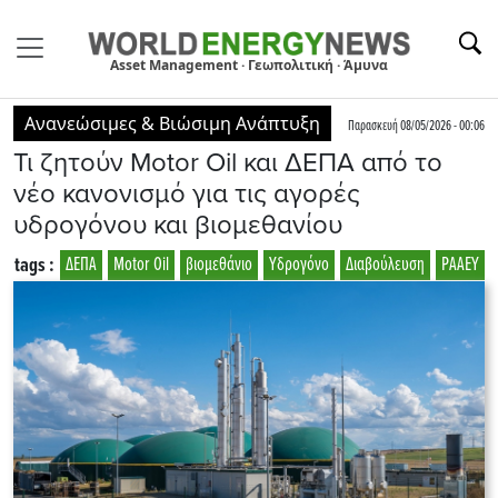
Asset Management · Γεωπολιτική · Άμυνα
Ανανεώσιμες & Βιώσιμη Ανάπτυξη
Παρασκευή 08/05/2026 - 00:06
Τι ζητούν Μotor Oil και ΔΕΠΑ από το
νέο κανονισμό για τις αγορές
υδρογόνου και βιομεθανίου
tags :
ΔΕΠΑ
Motor Oil
βιομεθάνιο
Υδρογόνο
Διαβούλευση
ΡΑΑΕΥ