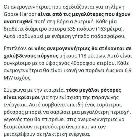
Οι ανεμογεννήτριες που σχεδιάζονται για τη λίμνη
Goose Harbor
είναι από τις μεγαλύτερες που έχουν
αναπτυχθεί
ποτέ στη Βόρεια Αμερική. Κάθε μία
διαθέτει διάμετρο ρότορα 535 ποδιών (163 μέτρα).
Αυτό ισοδυναμεί με ενάμιση γήπεδο ποδοσφαίρου.
Επιπλέον,
οι νέες ανεμογεννήτριες θα στέκονται σε
χαλύβδινους πύργους
μήκους 118 μέτρων. Αυτό είναι
συγκρίσιμο με το ύψος ενός 40όροφου κτιρίου. Κάθε
ανεμογεννήτρια θα είναι ικανή να παράγει έως και 6,9
MW ισχύος.
Σύμφωνα με την εταιρεία,
τόσο μεγάλοι ρότορες
είναι κρίσιμοι
για την ενίσχυση της παραγωγής
ενέργειας. Αυτό συμβαίνει επειδή ένας ευρύτερος
ρότορας μπορεί να σαρώσει μια μεγαλύτερη περιοχή,
γεγονός που θα επιτρέψει στις ανεμογεννήτριες να
δεσμεύσουν περισσότερο άνεμο και να τον
μετατρέψουν σε ηλεκτρική ενέργεια.