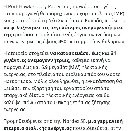
Η Port Hawkesbury Paper Inc., παγκόσμιος ηγέτης
στην παραγωγή θερμομηχανικού χαρτοπολτού (TMP)
και χαρτιού από τη Νέα Σκωτία του Καναδά, πρόκειται
να φιλοξενήσει τις μεγαλύτερες ανεμογεννήτριες
της ηπείρου
στο πλαίσιο ενός έργου ανανεώσιμων
πηγών ενέργειας ύψους 450 εκατομμυρίων δολαρίων.
Η εταιρεία στοχεύει
να κατασκευάσει έως και 31
γιγάντιες ανεμογεννήτριες
, καθεμία ικανή να
παράγει έως και 6,9 μεγαβάτ (MW) ηλεκτρικής
ενέργειας, στο πλαίσιο του αιολικού πάρκου Goose
Harbor Lake. Μόλις ολοκληρωθεί, η εγκατάσταση θα
μειώσει την εξάρτηση του εργοστασίου από το
επαρχιακό δίκτυο ηλεκτρικής ενέργειας και θα
καλύψει πάνω από το 60% της ετήσιας ζήτησης
ενέργειας.
Προμηθευόμενες από την Nordex SE,
μια γερμανική
εταιρεία αιολικής ενέργειας
που ειδικεύεται στην