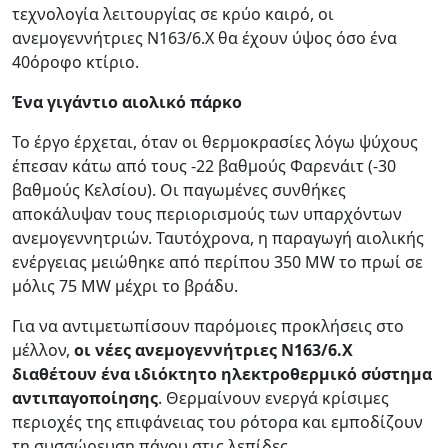
τεχνολογία λειτουργίας σε κρύο καιρό, οι
ανεμογεννήτριες N163/6.X θα έχουν ύψος όσο ένα
40όροφο κτίριο.
Ένα γιγάντιο αιολικό πάρκο
Το έργο έρχεται, όταν οι θερμοκρασίες λόγω ψύχους
έπεσαν κάτω από τους -22 βαθμούς Φαρενάιτ (-30
βαθμούς Κελσίου). Οι παγωμένες συνθήκες
αποκάλυψαν τους περιορισμούς των υπαρχόντων
ανεμογεννητριών. Ταυτόχρονα, η παραγωγή αιολικής
ενέργειας μειώθηκε από περίπου 350 MW το πρωί σε
μόλις 75 MW μέχρι το βράδυ.
Για να αντιμετωπίσουν παρόμοιες προκλήσεις στο
μέλλον,
οι νέες ανεμογεννήτριες N163/6.X
διαθέτουν ένα ιδιόκτητο ηλεκτροθερμικό σύστημα
αντιπαγοποίησης
. Θερμαίνουν ενεργά κρίσιμες
περιοχές της επιφάνειας του ρότορα και εμποδίζουν
τη συσσώρευση πάγου στις λεπίδες.