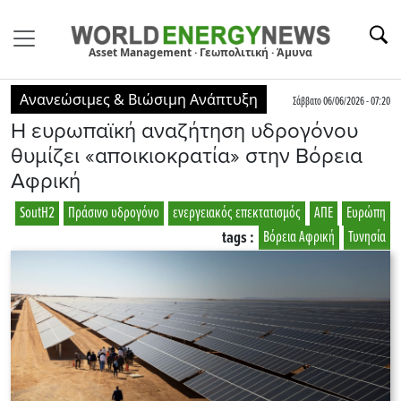
Asset Management · Γεωπολιτική · Άμυνα
Ανανεώσιμες & Βιώσιμη Ανάπτυξη
Σάββατο 06/06/2026 - 07:20
Η ευρωπαϊκή αναζήτηση υδρογόνου
θυμίζει «αποικιοκρατία» στην Βόρεια
Αφρική
SoutH2
Πράσινο υδρογόνο
ενεργειακός επεκτατισμός
ΑΠΕ
Ευρώπη
tags :
Βόρεια Αφρική
Τυνησία