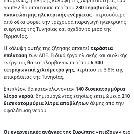
Επομένως, η πλήρης κάλυψη της χωρητικότητας του
SoutH2 θα απαιτούσε περίπου
230 τεραβατώρες
ανανεώσιμης ηλεκτρικής ενέργειας
- περισσότερο
από δέκα φορές την τρέχουσα παραγωγή ηλεκτρικής
ενέργειας της Τυνησίας και σχεδόν το μισό της
Γερμανίας.
Η κάλυψη αυτής της ζήτησης απαιτεί
τεράστια
επέκταση
των ΑΠΕ. Ειδικά έργα ηλιακής και αιολικής
ενέργειας θα καταλάμβαναν περίπου
6.300
τετραγωνικά χιλιόμετρα γης
, περίπου το 3,8% της
επικράτειας της Τυνησίας.
Επιπλέον, θα καταναλώνονταν
140 δισεκατομμύρια
λίτρα νερού
, δημιουργώντας ετησίως εκτιμώμενα
210
δισεκατομμύρια λίτρα αποβλήτων
άλμης από την
αφαλάτωση νερού.
Οι ενεργειακές ανάγκες της Ευρώπης «πιέζουν» τις