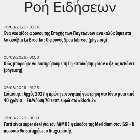
Ρoή Ειδήσεων
06/08/2026 - 02:00
Ένα νέο είδος φρύνου της Εποχής των Παγετώνων ανακαλύφθηκε στα
λακκούβια La Brea Tar: Ο φρύνος Spea labreae (phys.org)
06/08/2026 - 01:50
Πώς μπορούμε να διατηρήσουμε τη Γη κατοικήσιμη όταν ο ήλιος πεθάνει;
(phys.org)
06/08/2026 - 01:25
Σιάμισιης : Αρχές 2027 η πρώτη ερευνητική γεώτρηση στο Ιόνιο μετά από
40 χρόνια – Επένδυση 70 εκατ. ευρώ στο «Block 2»
06/08/2026 - 00:19
Γιατί είναι super deal για τον ΑΔΜΗΕ η είσοδος της Meridiam στον GSI - Τι
ποσοστό θα διατηρήσει ο Διαχειριστής