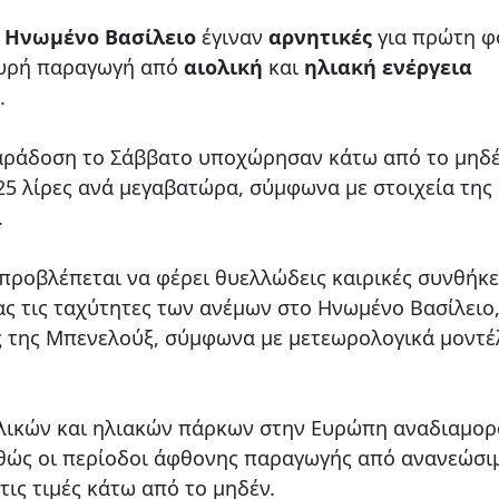
ο
Ηνωμένο Βασίλειο
έγιναν
αρνητικές
για πρώτη φ
χυρή παραγωγή από
αιολική
και
ηλιακή ενέργεια
.
 παράδοση το Σάββατο υποχώρησαν κάτω από το μηδέ
-25 λίρες ανά μεγαβατώρα, σύμφωνα με στοιχεία της
.
προβλέπεται να φέρει θυελλώδεις καιρικές συνθήκε
ς τις ταχύτητες των ανέμων στο Ηνωμένο Βασίλειο,
ες της Μπενελούξ, σύμφωνα με μετεωρολογικά μοντέ
λικών και ηλιακών πάρκων στην Ευρώπη αναδιαμο
καθώς οι περίοδοι άφθονης παραγωγής από ανανεώσι
τις τιμές κάτω από το μηδέν.