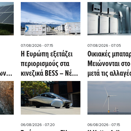
07/08/2026 - 07:15
07/08/2026 - 07:05
Η Ευρώπη εξετάζει
Οικιακές μπαταρ
περιορισμούς στα
Μειώνονται στο
ων
κινεζικά BESS – Νέα
μετά τις αλλαγές
ημα
ευκαιρία για εγχώρια
επιδοτήσεις – Η
τεχνολογία
έκρηξη
ος
αποθήκευσης
εγκαταστάσεων
συνεχίζεται
06/08/2026 - 07:20
06/08/2026 - 07:15