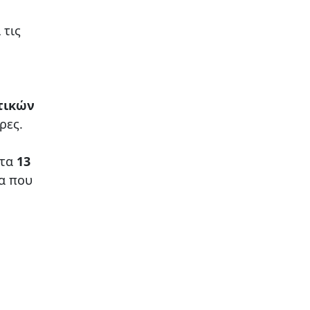
 τις
τικών
ρες.
στα
13
μα που