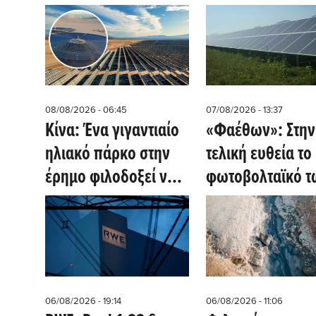
08/08/2026 - 06:45
07/08/2026 - 13:37
Κίνα: Ένα γιγαντιαίο
«Φαέθων»: Στην
ηλιακό πάρκο στην
τελική ευθεία το
έρημο φιλοδοξεί να
φωτοβολταϊκό τ
αλλάξει το
252 MW με σύστ
ενεργειακό μέλλον
αποθήκευσης
τετηγμένου άλατ
στον Δομοκό
06/08/2026 - 19:14
06/08/2026 - 11:06