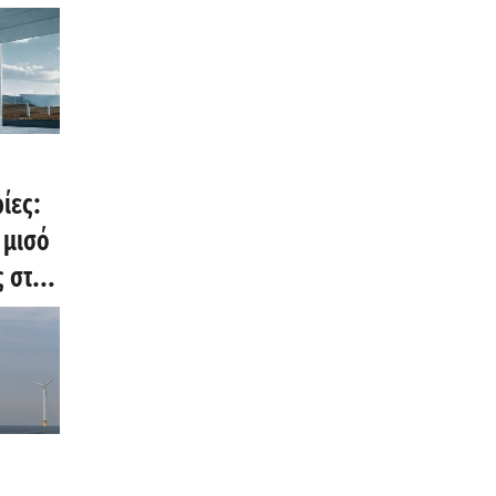
ίες:
 μισό
 στις