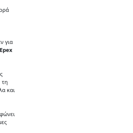
ορά
ν για
Epex
ς
 τη
λα και
ρφώνει
μες