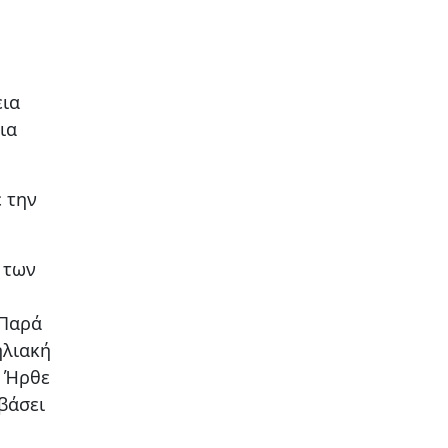
εια
ια
ε την
 των
 Παρά
ηλιακή
. Ήρθε
βάσει