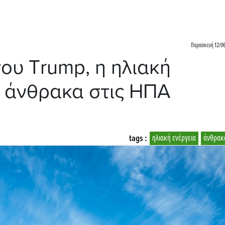
Παρασκευή 12/06
του Τrump, η ηλιακή
ν άνθρακα στις ΗΠΑ
tags :
ηλιακή ενέργεια
άνθρακ