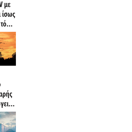
V με
α ίσως
 τόσο
ο
θαρής
ργειας
ο