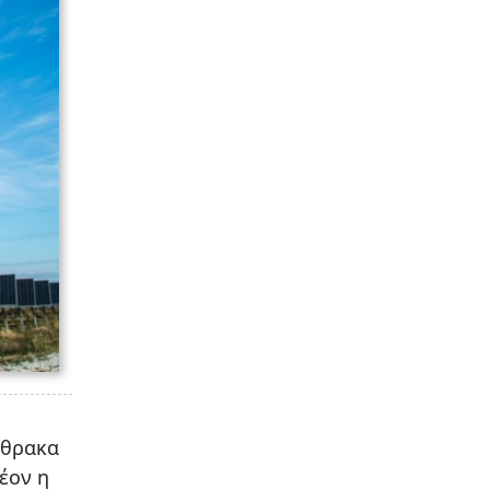
νθρακα
έον η