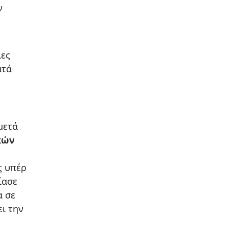
ν
ίες
ατά
μετά
κών
ς υπέρ
ίασε
α σε
ι την