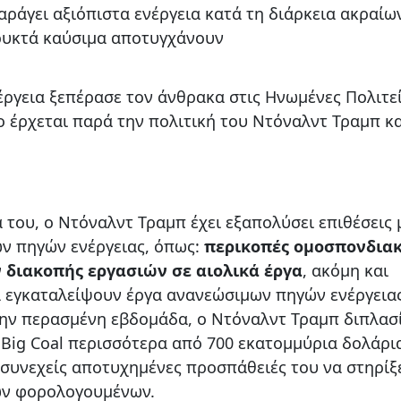
αράγει αξιόπιστα ενέργεια κατά τη διάρκεια ακραίω
ρυκτά καύσιμα αποτυγχάνουν
νέργεια ξεπέρασε τον άνθρακα στις Ηνωμένες Πολιτε
ο έρχεται παρά την πολιτική του Ντόναλντ Τραμπ κ
 του, ο Ντόναλντ Τραμπ έχει εξαπολύσει επιθέσεις 
ν πηγών ενέργειας, όπως:
περικοπές ομοσπονδια
 διακοπής εργασιών σε αιολικά έργα
, ακόμη και
α εγκαταλείψουν έργα ανανεώσιμων πηγών ενέργεια
ην περασμένη εβδομάδα, ο Ντόναλντ Τραμπ διπλασ
 Big Coal περισσότερα από 700 εκατομμύρια δολάρι
υνεχείς αποτυχημένες προσπάθειές του να στηρίξε
ων φορολογουμένων.