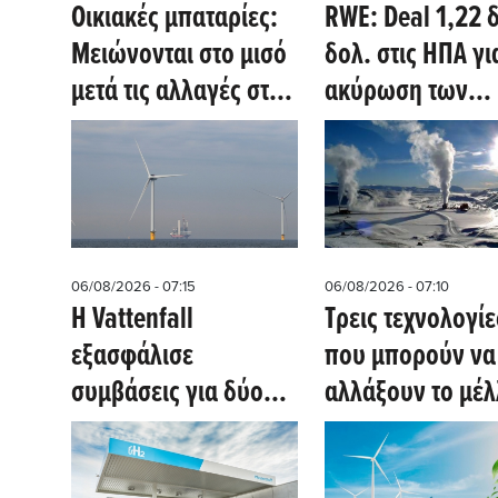
Οικιακές μπαταρίες:
RWE: Deal 1,22 δ
Μειώνονται στο μισό
δολ. στις ΗΠΑ για την
μετά τις αλλαγές στις
ακύρωση των
επιδοτήσεις – Η
μισθώσεων
έκρηξη
υπεράκτιων αιο
εγκαταστάσεων
και τη μεταφορά
συνεχίζεται
επενδύσεων σε 
φυσικού αερίου
06/08/2026 - 07:15
06/08/2026 - 07:10
Η Vattenfall
Τρεις τεχνολογίε
εξασφάλισε
που μπορούν να
συμβάσεις για δύο
αλλάξουν το μέ
υπεράκτια αιολικά
της γεωθερμική
πάρκα στα δανικά
ενέργειας (Clea