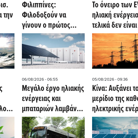
ισ.
Φιλιππίνες:
Το όνειρο των E
Φιλοδοξούν να
ηλιακή ενέργει
γίνουν ο πρώτος
τελικά δεν είναι
παγκόσμιος κόμβος
άπιαστο (Clean
λικών
γεωλογικού
Technica)
 των
υδρογόνου (Oil Price)
έργα
06/08/2026 - 06:55
05/08/2026 - 09:36
ς
Μεγάλο έργο ηλιακής
Κίνα: Αυξάνει τ
ενέργειας και
μερίδιο της κα
λλον
μπαταριών λαμβάνει
ηλεκτρικής ενέ
ς
έγκριση σχεδιασμού,
στο 50% μέχρι τ
n
υπό κοινωνικές
2030