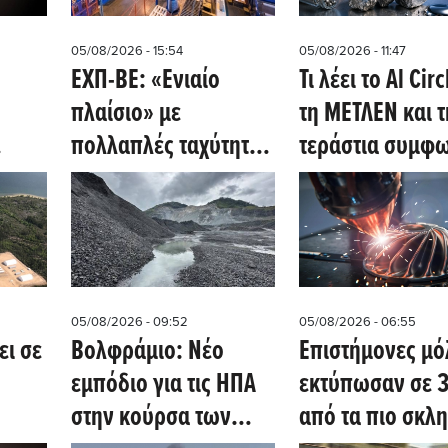
05/08/2026 - 15:54
05/08/2026 - 11:47
ΕΧΠ-ΒΕ: «Ενιαίο
Τι λέει το Al Circ
πλαίσιο» με
τη ΜΕΤΛΕΝ και τ
πολλαπλές ταχύτητες
τεράστια συμφ
- Η μάχη για το άρθρο
προμήθειας γαλ
ο
10.3.ε
στις ΗΠΑ
05/08/2026 - 09:52
05/08/2026 - 06:55
ει σε
Βολφράμιο: Νέο
Επιστήμονες μό
εμπόδιο για τις ΗΠΑ
εκτύπωσαν σε 3
στην κούρσα των
από τα πιο σκλ