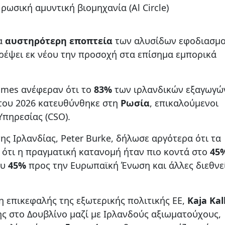
ρωσική αμυντική βιομηχανία (Al Circle)
ια
αυστηρότερη εποπτεία
των αλυσίδων εφοδιασμ
τρέψει εκ νέου την προσοχή στα επίσημα εμπορικά
Times ανέφεραν ότι το
83%
των ιρλανδικών εξαγωγώ
του 2026 κατευθύνθηκε στη
Ρωσία
, επικαλούμενοι
Υπηρεσίας (CSO).
ς Ιρλανδίας, Peter Burke, δήλωσε αργότερα ότι τα
ς ότι η πραγματική κατανομή ήταν πιο κοντά στο
45
ου
45%
προς την Ευρωπαϊκή Ένωση και άλλες διεθνε
η επικεφαλής της εξωτερικής πολιτικής ΕΕ,
Kaja Kal
ης στο Δουβλίνο μαζί με Ιρλανδούς αξιωματούχους,