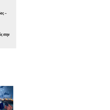
δας –
ύς στην