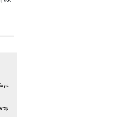
ία για
υν την