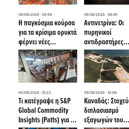
06/08/2026 - 09:56
06/08/2026 - 06:45
Η παγκόσμια κούρσα
Αντινετρίνα: Οι
για τα κρίσιμα ορυκτά
πυρηνικοί
φέρνει νέες
αντιδραστήρες
επενδύσεις στο
συνεχίζουν να
Μαλάουι
«μιλούν» μετά τ
κλείσιμό τους
05/08/2026 - 10:22
05/08/2026 - 10:08
Tι κατέγραψε η S&P
Καναδάς: Στοχεύ
Global Commodity
διπλασιασμό
Insights (Patts) για το
εξαγωγών του