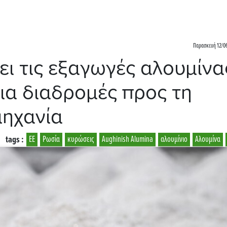
Παρασκευή 12/06
ει τις εξαγωγές αλουμίνα
ια διαδρομές προς τη
μηχανία
tags :
ΕΕ
Ρωσία
κυρώσεις
Aughinish Alumina
αλουμίνιο
Αλουμίνα