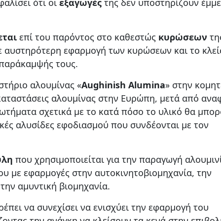
αλίσει ότι οι
εξαγωγές
της δεν υποστηρίζουν έμμ
εται
επί του παρόντος στο καθεστώς
κυρώσεων
τη
ε αυστηρότερη εφαρμογή των κυρώσεων και το κλεί
παράκαμψής τους.
στήριο αλουμίνας «
Aughinish Alumina
» στην κομητ
εγκαταστάσεις αλουμίνας στην Ευρώπη, μετά από ανα
ρωτήματα σχετικά με το κατά πόσο το υλικό θα μπο
νικές αλυσίδες εφοδιασμού που συνδέονται με τον
ύλη
που χρησιμοποιείται για την παραγωγή αλουμιν
ου με εφαρμογές στην αυτοκινητοβιομηχανία, την
 την αμυντική βιομηχανία.
πρέπει να συνεχίσει να ενισχύει την εφαρμογή του
οντας την ανάγκη να κλείσουν τα κενά στην επιβολ