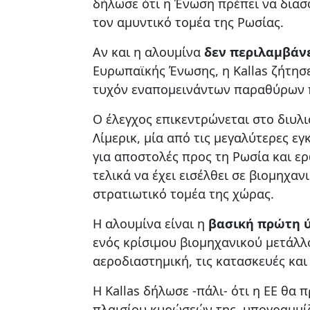
δήλωσε ότι η Ένωση πρέπει να διασφ
τον αμυντικό τομέα της Ρωσίας.
Αν και η αλουμίνα
δεν περιλαμβάν
Ευρωπαϊκής Ένωσης, η Kallas ζήτησ
τυχόν εναπομεινάντων παραθύρων 
Ο έλεγχος επικεντρώνεται στο διυλι
Λίμερικ, μία από τις μεγαλύτερες 
για αποστολές προς τη Ρωσία και ε
τελικά να έχει εισέλθει σε βιομηχα
στρατιωτικό τομέα της χώρας.
Η αλουμίνα είναι η
βασική πρώτη 
ενός κρίσιμου βιομηχανικού μετάλλ
αεροδιαστημική, τις κατασκευές και
Η Kallas δήλωσε -πάλι- ότι η ΕΕ θα 
πλαισίου κυρώσεών της, υπογραμμίζ