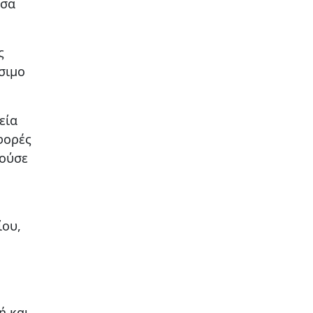
εσα
ς
σιμο
εία
φορές
ρούσε
ίου,
ή και