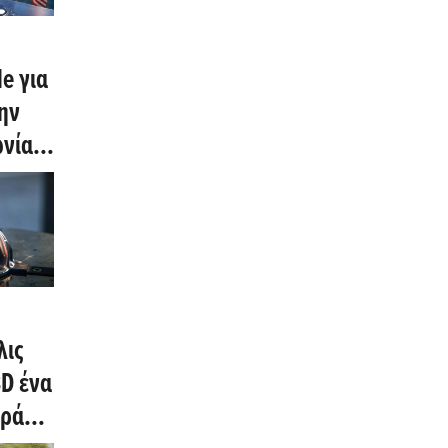
le για
ην
ωνία
λίου
λις
D ένα
ηρά