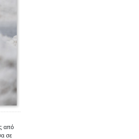
ς από
σα σε