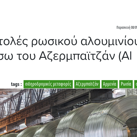
Παρασκευή 08/05
τολές ρωσικού αλουμινίο
σω του Αζερμπαϊτζάν (Al
tags :
σιδηροδρομικές μεταφορές
Αζερμπαϊτζάν
Αρμενία
Ρωσία