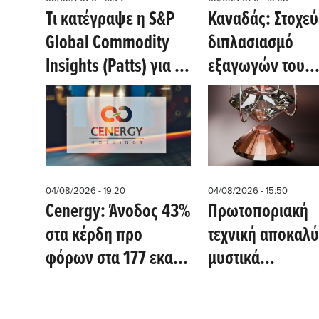
Tι κατέγραψε η S&P
Καναδάς: Στοχεύ
Global Commodity
διπλασιασμό
Insights (Patts) για το
εξαγωγών του
Slovalco, εργοστάσιο
ουρανίου έως το
αλουμινίου
2035 (mining.c
04/08/2026 - 19:20
04/08/2026 - 15:50
Cenergy: Άνοδος 43%
Πρωτοποριακή
στα κέρδη προ
τεχνική αποκαλύ
φόρων στα 177 εκατ.
μυστικά
ευρώ το πρώτο
υπεραγωγιμότητ
εξάμηνο
που σπάει ρεκό