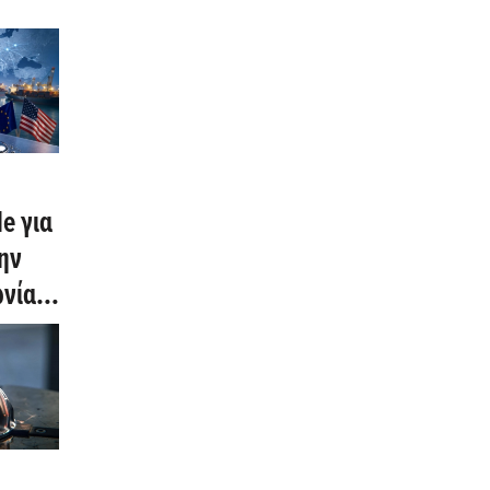
le για
ην
ωνία
λίου