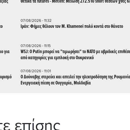
αξίας
Θετικά τα futures - Metlen: Μείωση 272.510 short θέσεων χθες 6
07/08/2026 - 11:32
το
Ιράν: Φήμες θέλουν τον Μ. Khamenei πολύ κοντά στο θάνατο
07/08/2026 - 11:15
ιο για
WSJ: Ο Putin μπορεί να "τιμωρήσει" το ΝΑΤΟ με υβριδικές επιθέσ
από κατηγορίες για εμπλοκή στο Ουκρανικό
07/08/2026 - 11:01
ουρισμό
Ο Δούναβης στερεύει και απειλεί την ηλεκτροδότηση της Ρουμανί
Ενεργειακή πίεση σε Ουγγαρία, Μολδαβία
τε επίσης