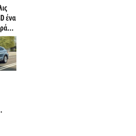
λις
D ένα
ηρά
om)
σμια
ι να