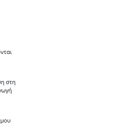
νται
ση στη
αγωγή
έμου