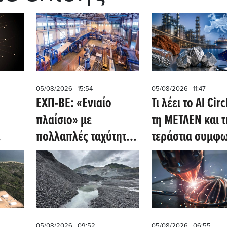
05/08/2026 - 15:54
05/08/2026 - 11:47
ΕΧΠ-ΒΕ: «Ενιαίο
Τι λέει το Al Circ
πλαίσιο» με
τη ΜΕΤΛΕΝ και τ
πολλαπλές ταχύτητες
τεράστια συμφ
- Η μάχη για το άρθρο
προμήθειας γαλ
ο
10.3.ε
στις ΗΠΑ
05/08/2026 - 09:52
05/08/2026 - 06:55