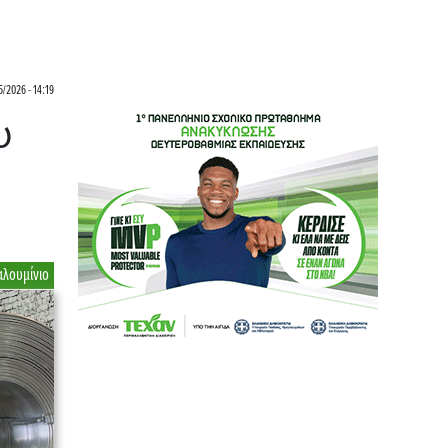
/2026 - 14:19
υ
αλουμίνιο