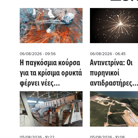
06/08/2026 - 09:56
06/08/2026 - 06:45
Η παγκόσμια κούρσα
Αντινετρίνα: Οι
για τα κρίσιμα ορυκτά
πυρηνικοί
φέρνει νέες
αντιδραστήρες
επενδύσεις στο
συνεχίζουν να
Μαλάουι
«μιλούν» μετά τ
κλείσιμό τους
05/08/2026 - 10:22
05/08/2026 - 10:08