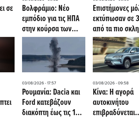
ει σε
Βολφράμιο: Νέο
Επιστήμονες μό
εμπόδιο για τις ΗΠΑ
εκτύπωσαν σε 3
στην κούρσα των
από τα πιο σκλ
κρίσιμων ορυκτών
μέταλλα στη Γη
om)
(Oil Price)
(sciencedaily.c
03/08/2026 - 17:57
03/08/2026 - 09:58
Ρουμανία: Dacia και
Κίνα: Η αγορά
πτει
Ford κατεβάζουν
αυτοκινήτου
διακόπτη έως τις 19
επιβραδύνεται
ας
Αυγούστου -
παρότι η παγκό
ρ
Ανατίναξη βράχου
ζήτηση συνεχίζε