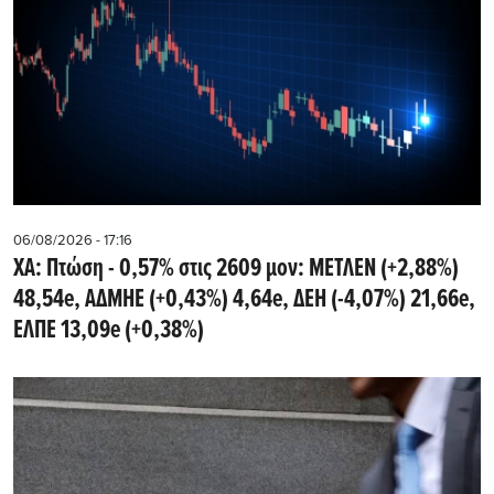
06/08/2026 - 17:16
ΧΑ: Πτώση - 0,57% στις 2609 μον: ΜΕΤΛΕΝ (+2,88%)
48,54e, ΑΔΜΗΕ (+0,43%) 4,64e, ΔΕΗ (-4,07%) 21,66e,
ΕΛΠΕ 13,09e (+0,38%)