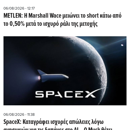
06/08/2026 - 12:17
METLEN: Η Marshall Wace μειώνει το short κάτω από
το 0,50% μετά το ισχυρό ράλι της μετοχής
06/08/2026 - 11:38
SpaceX: Καταγράφει ισχυρές απώλειες λόγω