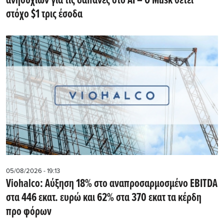
ανησυχιών για τις δαπάνες στο AI – Ο Musk θέτει
στόχο $1 τρις έσοδα
05/08/2026 - 19:13
Viohalco: Αύξηση 18% στο αναπροσαρμοσμένο EBITDA
στα 446 εκατ. ευρώ και 62% στα 370 εκατ τα κέρδη
προ φόρων