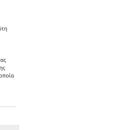
ύτη
δας
ης
 οποία