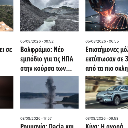
- Η μάχη για το άρθρο
προμήθειας γαλ
ο
10.3.ε
στις ΗΠΑ
05/08/2026 - 09:52
05/08/2026 - 06:55
ει σε
Βολφράμιο: Νέο
Επιστήμονες μό
εμπόδιο για τις ΗΠΑ
εκτύπωσαν σε 3
στην κούρσα των
από τα πιο σκλ
κρίσιμων ορυκτών
μέταλλα στη Γη
om)
(Oil Price)
(sciencedaily.c
03/08/2026 - 17:57
03/08/2026 - 09:58
Ρουμανία: Dacia και
Κίνα: Η αγορά