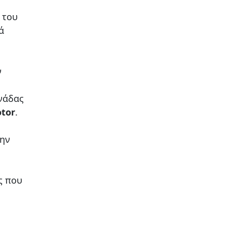
ς του
ά
ν
νάδας
tor
.
την
ς που