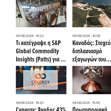
επενδύσεις στο
συνεχίζουν να
Μαλάουι
«μιλούν» μετά τ
κλείσιμό τους
05/08/2026 - 10:22
05/08/2026 - 10:08
Tι κατέγραψε η S&P
Καναδάς: Στοχεύ
Global Commodity
διπλασιασμό
Insights (Patts) για το
εξαγωγών του
Slovalco, εργοστάσιο
ουρανίου έως το
αλουμινίου
2035 (mining.c
04/08/2026 - 19:20
04/08/2026 - 15:50
Cenergy: Άνοδος 43%
Πρωτοποριακή