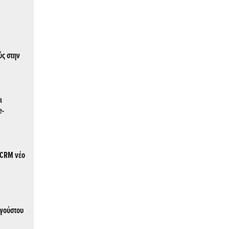
ύς στην
ι
e-
MCRM νέο
υγούστου