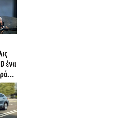
λίου
λις
D ένα
ηρά
om)