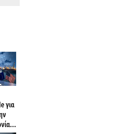
le για
ην
ωνία