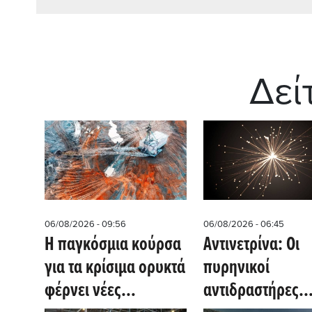
Δεί
06/08/2026 - 09:56
06/08/2026 - 06:45
Η παγκόσμια κούρσα
Αντινετρίνα: Οι
για τα κρίσιμα ορυκτά
πυρηνικοί
φέρνει νέες
αντιδραστήρες