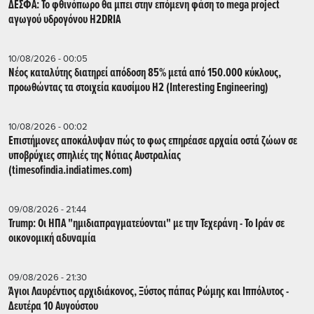
ΔΕΣΦΑ: Το φθινόπωρο θα μπει στην επόμενη φάση το mega project
αγωγού υδρογόνου H2DRIA
10/08/2026 - 00:05
Nέος καταλύτης διατηρεί απόδοση 85% μετά από 150.000 κύκλους,
προωθώντας τα στοιχεία καυσίμου H2 (Interesting Engineering)
10/08/2026 - 00:02
Επιστήμονες αποκάλυψαν πώς το φως επηρέασε αρχαία οστά ζώων σε
υποβρύχιες σπηλιές της Νότιας Αυστραλίας
(timesofindia.indiatimes.com)
09/08/2026 - 21:44
Trump: Οι ΗΠΑ "ημιδιαπραγματεύονται" με την Τεχεράνη - Το Ιράν σε
οικονομική αδυναμία
09/08/2026 - 21:30
Άγιοι Λαυρέντιος αρχιδιάκονος, Ξύστος πάπας Ρώμης και Ιππόλυτος -
Δευτέρα 10 Αυγούστου