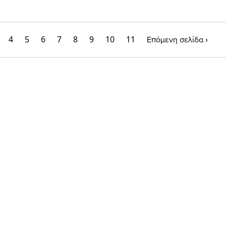
4
5
6
7
8
9
10
11
›
Επόμενη σελίδα