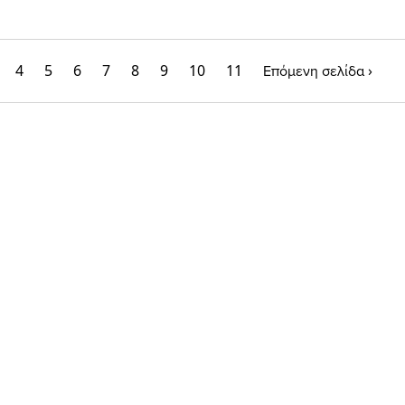
4
5
6
7
8
9
10
11
›
Επόμενη σελίδα