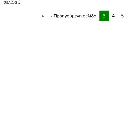
σελίδα 3
‹‹
‹
3
4
5
Προηγούμενη σελίδα