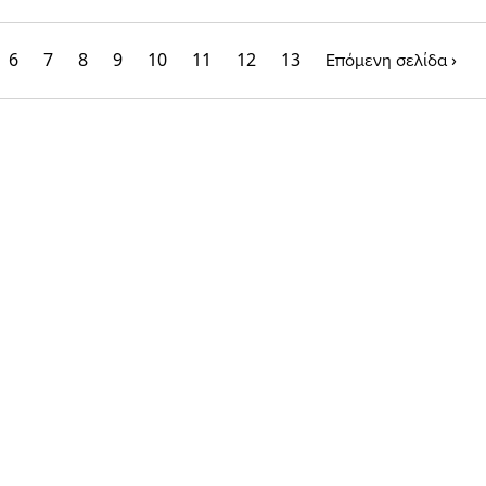
6
7
8
9
10
11
12
13
›
Επόμενη σελίδα