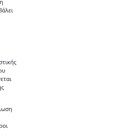
 η
βάλει
στικής
ου
εται
ής
λωση
ροι