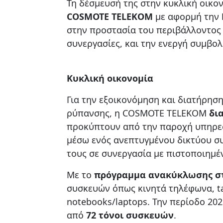
Τη δέσμευσή της στην κυκλική οικον
COSMOTE TELEKOM
με αφορμή την
στην προστασία του περιβάλλοντος 
συνεργασίες, και την ενεργή συμβο
Κυκλική οικονομία
Για την εξοικονόμηση και διατήρησ
ρύπανσης, η COSMOTE TELEKOM
δι
προκύπτουν από την παροχή υπηρεσι
μέσω ενός ανεπτυγμένου δικτύου σ
τους σε συνεργασία με πιστοποιημέν
Με το
πρόγραμμα ανακύκλωσης σ
συσκευών όπως κινητά τηλέφωνα, ta
notebooks/laptops. Την περίοδο 20
από
72 τόνοι συσκευών
.