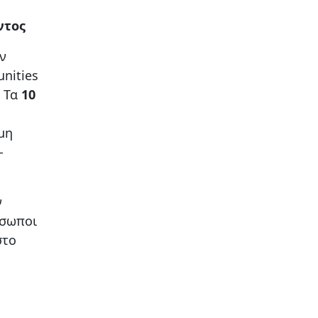
ντος
ν
nities
. Τα
10
μη
-
ν
όσωποι
στο