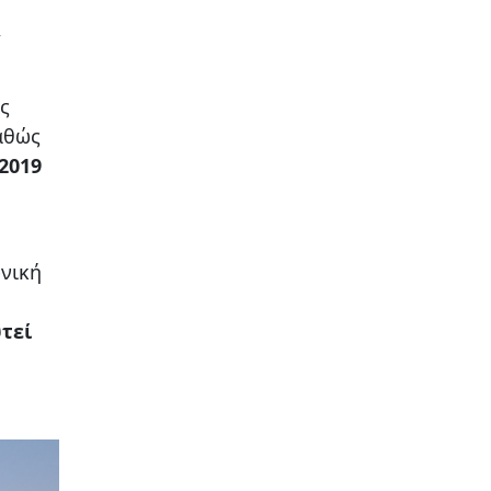
,
ς
αθώς
2019
ωνική
τεί