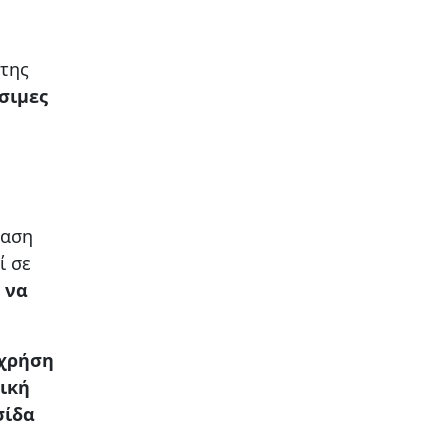
 της
σιμες
ταση
ί σε
 να
χρήση
ική
σίδα