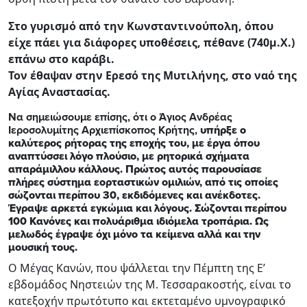
Στο γυρισμό από την Κωνσταντινούπολη, όπου
είχε πάει για διάφορες υποθέσεις, πέθανε (740μ.Χ.)
επάνω στο καράβι.
Τον έθαψαν στην Ερεσό της Μυτιλήνης, στο ναό της
Αγίας Αναστασίας.
Να σημειώσουμε επίσης, ότι ο Άγιος Ανδρέας
Ιεροσολυμίτης Αρχιεπίσκοπος Κρήτης,
υπήρξε ο
καλύτερος ρήτορας της εποχής του, με έργα όπου
αναπτύσσει λόγο πλούσιο, με ρητορικά σχήματα
απαράμιλλου κάλλους. Πρώτος αυτός παρουσίασε
πλήρες σύστημα εορταστικών ομιλιών, από τις οποίες
σώζονται περίπου 30, εκδιδόμενες και ανέκδοτες.
Έγραψε αρκετά εγκώμια και λόγους. Σώζονται περίπου
100 Κανόνες και πολυάριθμα ιδιόμελα τροπάρια. Ως
μελωδός έγραψε όχι μόνο τα κείμενα αλλά και την
μουσική τους.
Ο Μέγας Κανών, που ψάλλεται την Πέμπτη της Ε’
εβδομάδος Νηστειών της Μ. Τεσσαρακοστής, είναι το
κατεξοχήν πρωτότυπο και εκτεταμένο υμνογραφικό