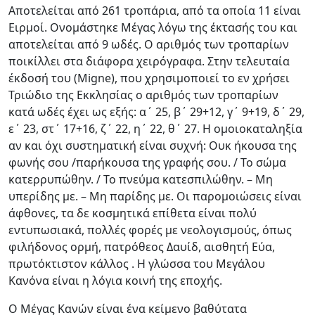
Αποτελείται από 261 τροπάρια, από τα οποία 11 είναι
Ειρμοί. Ονομάστηκε Μέγας λόγω της έκτασής του και
αποτελείται από 9 ωδές. Ο αριθμός των τροπαρίων
ποικίλλει στα διάφορα χειρόγραφα. Στην τελευταία
έκδοσή του (Migne), που χρησιμοποιεί το εν χρήσει
Τριώδιο της Εκκλησίας ο αριθμός των τροπαρίων
κατά ωδές έχει ως εξής: α΄ 25, β΄ 29+12, γ΄ 9+19, δ΄ 29,
ε΄ 23, στ΄ 17+16, ζ΄ 22, η΄ 22, θ΄ 27. Η ομοιοκαταληξία
αν και όχι συστηματική είναι συχνή: Ουκ ήκουσα της
φωνής σου /παρήκουσα της γραφής σου. / Το σώμα
κατερρυπώθην. / Το πνεύμα κατεσπιλώθην. – Μη
υπερίδης με. – Μη παρίδης με. Οι παρομοιώσεις είναι
άφθονες, τα δε κοσμητικά επίθετα είναι πολύ
εντυπωσιακά, πολλές φορές με νεολογισμούς, όπως
φιλήδονος ορμή, πατρόθεος Δαυίδ, αισθητή Εύα,
πρωτόκτιστον κάλλος . Η γλώσσα του Μεγάλου
Κανόνα είναι η λόγια κοινή της εποχής.
Ο Μέγας Κανών είναι ένα κείμενο βαθύτατα