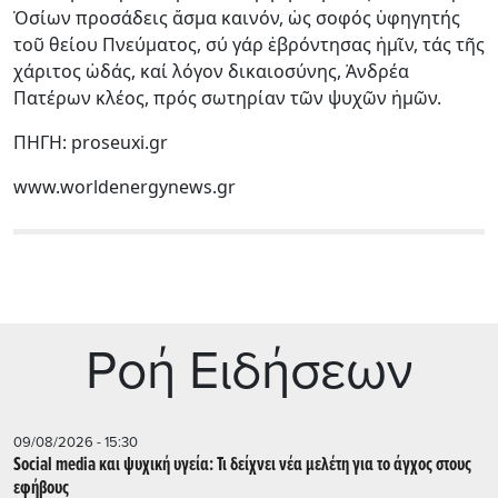
Ὁσίων προσάδεις ἄσμα καινόν, ὡς σοφός ὑφηγητής
τοῦ θείου Πνεύματος, σύ γάρ ἐβρόντησας ἡμῖν, τάς τῆς
χάριτος ὠδάς, καί λόγον δικαιοσύνης, Ἀνδρέα
Πατέρων κλέος, πρός σωτηρίαν τῶν ψυχῶν ἡμῶν.
ΠΗΓΗ: proseuxi.gr
www.worldenergynews.gr
Ρoή Ειδήσεων
09/08/2026 - 15:30
Social media και ψυχική υγεία: Τι δείχνει νέα μελέτη για το άγχος στους
εφήβους