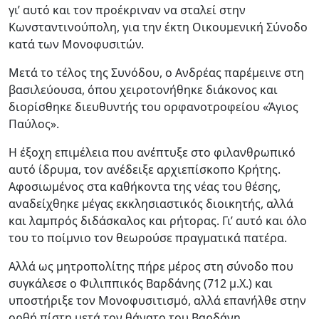
γι’ αυτό και τον προέκριναν να σταλεί στην
Κωνσταντινούπολη, για την έκτη Οικουμενική Σύνοδο
κατά των Μονοφυσιτών.
Μετά το τέλος της Συνόδου, ο Ανδρέας παρέμεινε στη
βασιλεύουσα, όπου χειροτονήθηκε διάκονος και
διορίσθηκε διευθυντής του ορφανοτροφείου «Άγιος
Παύλος».
Η έξοχη επιμέλεια που ανέπτυξε στο φιλανθρωπικό
αυτό ίδρυμα, τον ανέδειξε αρχιεπίσκοπο Κρήτης.
Αφοσιωμένος στα καθήκοντα της νέας του θέσης,
αναδείχθηκε μέγας εκκλησιαστικός διοικητής, αλλά
και λαμπρός διδάσκαλος και ρήτορας. Γι’ αυτό και όλο
του το ποίμνιο τον θεωρούσε πραγματικά πατέρα.
Αλλά ως μητροπολίτης πήρε μέρος στη σύνοδο που
συγκάλεσε ο Φιλιππικός Βαρδάνης (712 μ.Χ.) και
υποστήριξε τον Μονοφυσιτισμό, αλλά επανήλθε στην
ορθή πίστη μετά τον θάνατο του Βαρδάνη.