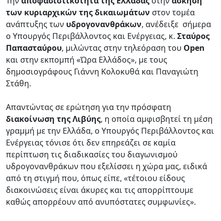
Την
αποφασιστικότητα της Ελλάδας
στην
άσκηση
των κυριαρχικών της δικαιωμάτων
στον τομέα
ανάπτυξης των
υδρογονανθράκων
, ανέδειξε σήμερα
ο Υπουργός Περιβάλλοντος και Ενέργειας, κ.
Σταύρος
Παπασταύρου
, μιλώντας στην τηλεόραση του
Open
και στην εκπομπή «Ώρα Ελλάδος», με τους
δημοσιογράφους Γιάννη Κολοκυθά και Παναγιώτη
Στάθη.
Απαντώντας σε ερώτηση για την πρόσφατη
διακοίνωση της Λιβύης
, η οποία αμφισβητεί τη μέση
γραμμή με την Ελλάδα, ο Υπουργός Περιβάλλοντος και
Ενέργειας τόνισε ότι δεν επηρεάζει σε καμία
περίπτωση τις διαδικασίες του διαγωνισμού
υδρογονανθράκων που εξελίσσει η χώρα μας, ειδικά
από τη στιγμή που, όπως είπε, «τέτοιου είδους
διακοινώσεις είναι άκυρες και τις απορρίπτουμε
καθώς απορρέουν από ανυπόστατες συμφωνίες».