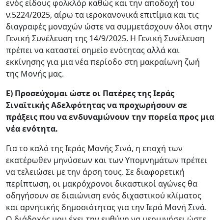
ενός είδους φολκλόρ καθώς και την αποδοχή του
ν.5224/2025, αίρω τα ιεροκανονικά επιτίμια και τις
διαγραφές μοναχών ώστε να συμμετάσχουν όλοι στην
Γενική Συνέλευση της 14/9/2025. Η Γενική Συνέλευση
πρέπει να καταστεί σημείο ενότητας αλλά και
εκκίνησης για μια νέα περίοδο στη μακραίωνη ζωή
της Μονής μας.
Ε) Προσεύχομαι ώστε οι Πατέρες της Ιεράς
Σιναϊτικής Αδελφότητας να προχωρήσουν σε
πράξεις που να ενδυναμώνουν την πορεία προς μια
νέα ενότητα.
Για το καλό της Ιεράς Μονής Σινά, η εποχή των
εκατέρωθεν μηνύσεων και των Υπομνημάτων πρέπει
να τελειώσει με την άρση τους. Σε διαφορετική
περίπτωση, οι μακρόχρονοι δικαστικοί αγώνες θα
οδηγήσουν σε διαιώνιση ενός διχαστικού κλίματος
και αρνητικής δημοσιότητας για την Ιερά Μονή Σινά.
Ο διάδοχός μου έχει την ευθύνη να μεριμνήσει ώστε