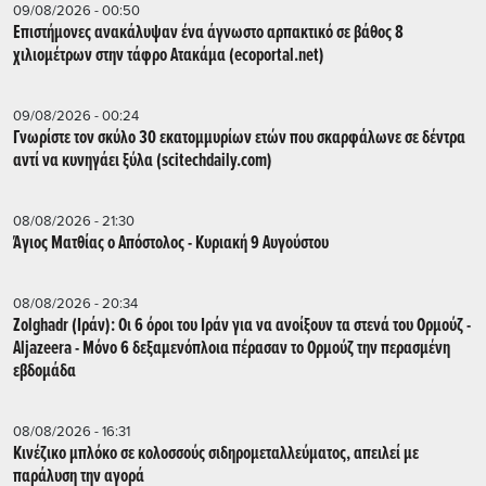
09/08/2026 - 00:50
Επιστήμονες ανακάλυψαν ένα άγνωστο αρπακτικό σε βάθος 8
χιλιομέτρων στην τάφρο Ατακάμα (ecoportal.net)
09/08/2026 - 00:24
Γνωρίστε τον σκύλο 30 εκατομμυρίων ετών που σκαρφάλωνε σε δέντρα
αντί να κυνηγάει ξύλα (scitechdaily.com)
08/08/2026 - 21:30
Άγιος Ματθίας ο Απόστολος - Κυριακή 9 Αυγούστου
08/08/2026 - 20:34
Zolghadr (Ιράν): Οι 6 όροι του Ιράν για να ανοίξουν τα στενά του Ορμούζ -
Aljazeera - Mόνο 6 δεξαμενόπλοια πέρασαν το Ορμούζ την περασμένη
εβδομάδα
08/08/2026 - 16:31
Κινέζικο μπλόκο σε κολοσσούς σιδηρομεταλλεύματος, απειλεί με
παράλυση την αγορά