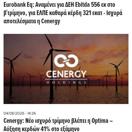
Eurobank Eq: Αναμένει για ΔΕΗ Εbitda 556 εκ στο
β΄τρίμηνο, για ΕΛΠΕ καθαρά κέρδη 321 εκατ - Ισχυρά
αποτελέσματα η Cenergy
04/08/2026 - 14:34
Cenergy: Νέο ισχυρό τρίμηνο βλέπει η Optima –
Αύξηση κερδών 41% στο εξάμηνο