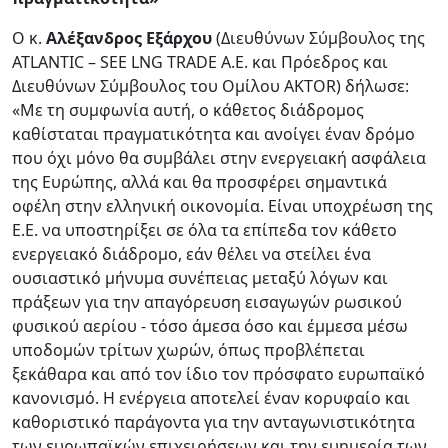
Ο κ.
Αλέξανδρος Εξάρχου
(Διευθύνων Σύμβουλος της
ATLANTIC – SEE LNG TRADE Α.Ε. και Πρόεδρος και
Διευθύνων Σύμβουλος του Ομίλου AKTOR) δήλωσε:
«Με τη συμφωνία αυτή, ο κάθετος διάδρομος
καθίσταται πραγματικότητα και ανοίγει έναν δρόμο
που όχι μόνο θα συμβάλει στην ενεργειακή ασφάλεια
της Ευρώπης, αλλά και θα προσφέρει σημαντικά
οφέλη στην ελληνική οικονομία. Είναι υποχρέωση της
Ε.Ε. να υποστηρίξει σε όλα τα επίπεδα τον κάθετο
ενεργειακό διάδρομο, εάν θέλει να στείλει ένα
ουσιαστικό μήνυμα συνέπειας μεταξύ λόγων και
πράξεων για την απαγόρευση εισαγωγών ρωσικού
φυσικού αερίου - τόσο άμεσα όσο και έμμεσα μέσω
υποδομών τρίτων χωρών, όπως προβλέπεται
ξεκάθαρα και από τον ίδιο τον πρόσφατο ευρωπαϊκό
κανονισμό. Η ενέργεια αποτελεί έναν κορυφαίο και
καθοριστικό παράγοντα για την ανταγωνιστικότητα
των ευρωπαϊκών επιχειρήσεων και την ευημερία των