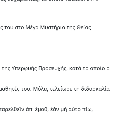
ές του στο Μέγα Μυστήριο της Θείας
ς της Υπερφυής Προσευχής, κατά το οποίο ο
μαθητές του. Μόλις τελείωσε τη διδασκαλία
παρελθεῖν ἀπ' ἐμοῦ, ἐὰν μὴ αὐτὸ πίω,