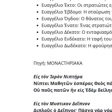
Ευαγγέλιο Έκτο: Οι στρατιώτες 
Ευαγγέλιο Έβδομο: Η σταύρωση 
Ευαγγέλιο Όγδοο: Ο θάνατος του
Ευαγγέλιο Ένατο: Ένας στρατιώτ
Ευαγγέλιο Δέκατο: Ο ενταφιασμό
Ευαγγέλιο Ενδέκατο: Η ταφή του
Ευαγγέλιο Δωδέκατο: Η φρούρησ
Πηγή: MONACTHΡΙΑΚΑ
Εἰς τὸν Ἱερὸν Νιπτήρα
Νίπτει Μαθητῶν ἑσπέρας Θεὸς πό
Οὗ ποῦς πατῶν ἦν εἰς Ἐδὲμ δείλης
Εἰς τὸν Μυστικον Δεῖπνον
Διπλοῦς ὁ Δεῖπνος· Πάσχα γὰρ νόμ