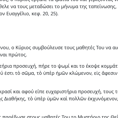
ελε να τους μεταδώσει το μήνυμα της ταπείνωσης, λ
ν Ευαγγέλιο, κεφ. 20, 25).
νου, ο Κύριος συμβούλευσε τους μαθητές Του να αι
ίναι πρώτος.
τήρια προσευχή, πήρε το ψωμί και το έκοψε κομμάτ
ού ἐστι τὸ σῶμα, τὸ ὑπὲρ ἡμῶν κλώμενον, εἰς ἄφεσιν
 κρασί και αφού είπε ευχαριστήρια προσευχή, τους τ
νῆς Διαθήκης, τὸ ὑπὲρ ὑμῶν καὶ πολλῶν ἐκχυνόμενον
 παρέδωσε στους μαθητές Του το Μυστήριο της Θεία