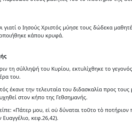
ι γιατί ο Ιησούς Χριστός μύησε τους δώδεκα μαθητ
ατοποιήθηκε κάπου κρυφά.
χής
πριν τη σύλληψή του Κυρίου, εκτυλίχθηκε το γεγονό
έρα του.
τός έκανε την τελευταία του διδασκαλία προς τους 
υχηθεί στον κήπο της Γεθσημανής.
ίπε: «Πάτερ μου, εἰ οὐ δύναται τοῦτο τὸ ποτήριον 
Ευαγγέλιο, κεφ.26,42).