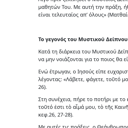
μαθητών Του. Με αυτή την πράξη, ήθ
είναι τελευταίος απ’ όλους» (Ματθαίο
Το γεγονός του Μυστικού Δείπνου
Κατά τη διάρκεια του Μυστικού Δείπ
να μην νοιάζονται για το ποιος θα ε
Ενώ έτρωγαν, ο Ιησούς είπε ευχαρισ
λέγοντας: «Λάβετε, φάγετε, τοῦτό μ
26).
Στη συνέχεια, πήρε το ποτήρι με το
τοῦτό ἐστι τὸ αἷμά μου, τὸ τῆς Και
κεφ.26, 27-28).
Με αυτές τις πράξεις, ο Θεάνθρωπος