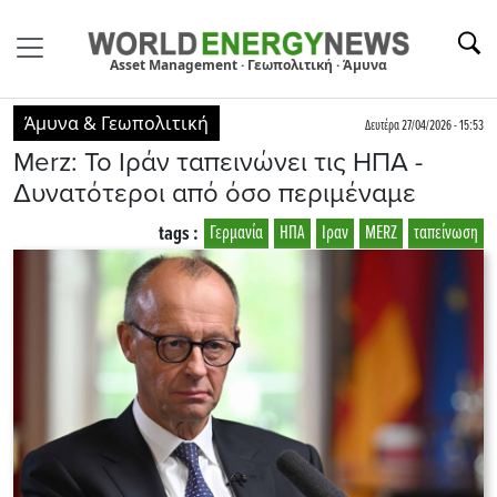
Asset Management · Γεωπολιτική · Άμυνα
Άμυνα & Γεωπολιτική
Δευτέρα 27/04/2026 - 15:53
Μerz: Το Ιράν ταπεινώνει τις ΗΠΑ -
Δυνατότεροι από όσο περιμέναμε
tags :
Γερμανία
ΗΠΑ
Ιραν
MERZ
ταπείνωση