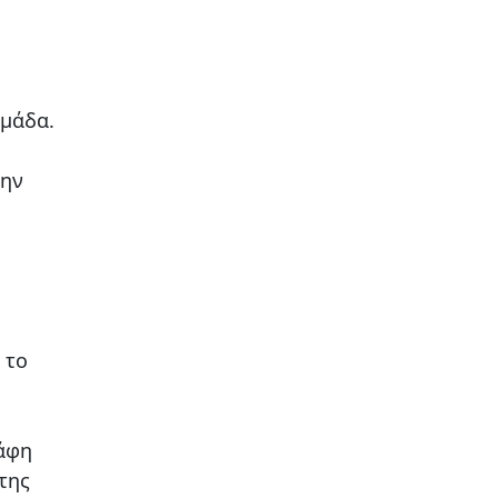
μάδα.
την
 το
κάφη
της