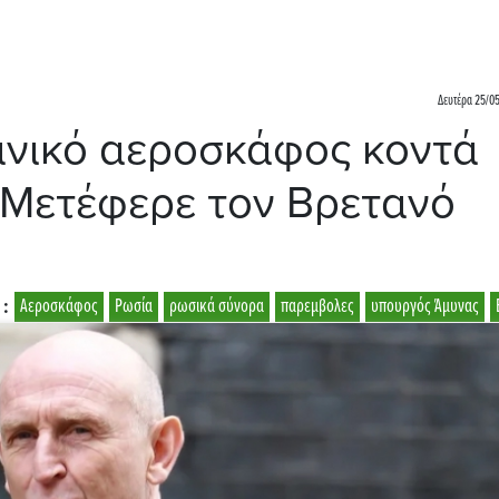
Δευτέρα 25/05
ανικό αεροσκάφος κοντά
 Μετέφερε τον Βρετανό
 :
Αεροσκάφος
Ρωσία
ρωσικά σύνορα
παρεμβολες
υπουργός Άμυνας