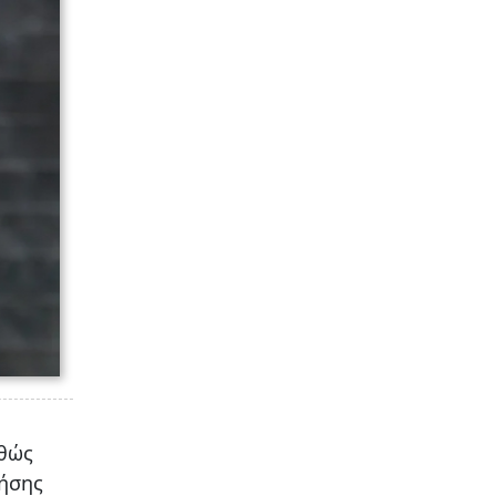
αθώς
τήσης