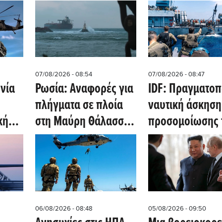
07/08/2026 - 08:54
07/08/2026 - 08:47
νία
Ρωσία: Αναφορές για
IDF: Πραγματοπ
πλήγματα σε πλοία
ναυτική άσκηση
κή
στη Μαύρη Θάλασσα
προσομοίωσης 
ν
με στρατιωτικά
Ερυθράς Θάλασ
φορτία για την
στην Μεσόγειο
Ουκρανία
06/08/2026 - 08:48
05/08/2026 - 09:50