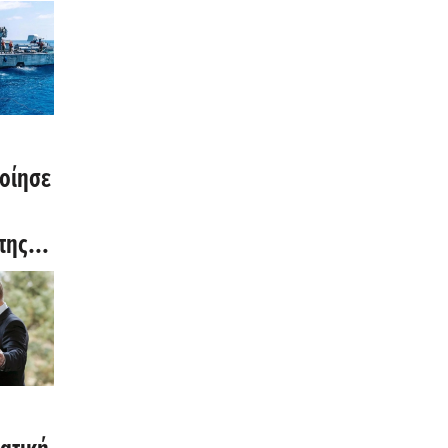
οίησε
της
σας