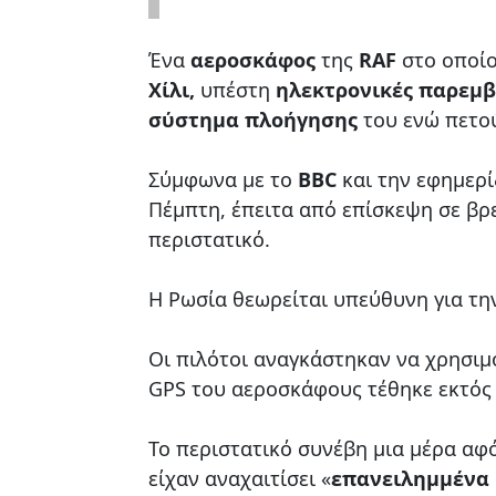
Ένα
αεροσκάφος
της
RAF
στο οποίο
Χίλι,
υπέστη
ηλεκτρονικές παρεμβ
σύστημα πλοήγησης
του ενώ πετο
Σύμφωνα με το
BBC
και την εφημερ
Πέμπτη, έπειτα από επίσκεψη σε βρ
περιστατικό.
Η Ρωσία θεωρείται υπεύθυνη για τη
Οι πιλότοι αναγκάστηκαν να χρησι
GPS του αεροσκάφους τέθηκε εκτός 
Το περιστατικό συνέβη μια μέρα αφ
είχαν αναχαιτίσει «
επανειλημμένα 