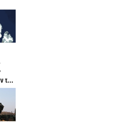
ι
»
ν της
ν από
ο