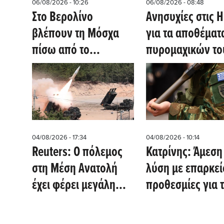
06/08/2026 - 10:26
06/08/2026 - 08:48
Στο Βερολίνο
Ανησυχίες στις 
βλέπουν τη Μόσχα
για τα αποθέματ
πίσω από το
πυρομαχικών το
παγιδευμένο drone
σε στρατηγικής
σημασίας
αεροδρόμιο
04/08/2026 - 17:34
04/08/2026 - 10:14
Reuters: Ο πόλεμος
Κατρίνης: Άμεση
στη Μέση Ανατολή
λύση με επαρκεί
έχει φέρει μεγάλη
προθεσμίες για 
μείωση των
αναβολή στράτε
αποθεμάτων σε
των νέων φοιτη