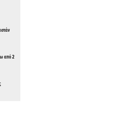
ιστάν
τω από 2
ς