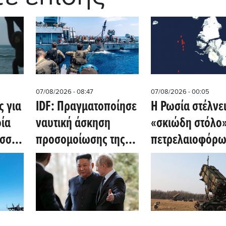
07/08/2026 - 08:47
07/08/2026 - 00:05
 για
IDF: Πραγματοποίησε
Η Ρωσία στέλνε
ία
ναυτική άσκηση
«σκιώδη στόλο
ασσα
προσομοίωσης της
πετρελαιοφόρω
Ερυθράς Θάλασσας
Αρκτικής σε
στην Μεσόγειο
απόσταση 500
ναυτικών μιλίω
τον Βόρειο Πόλ
(gcaptain.com)