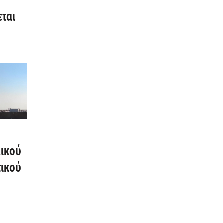
εται
λικού
ικού
δους