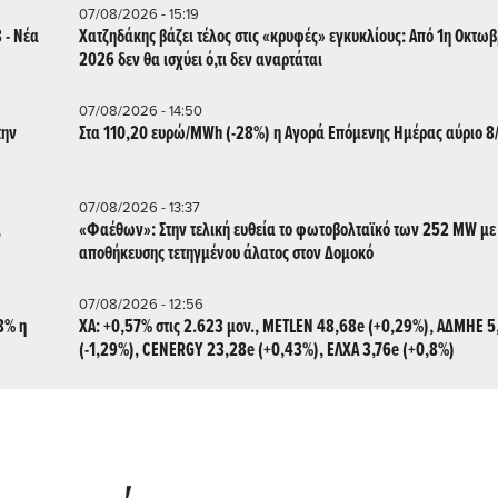
07/08/2026 - 15:19
 - Νέα
Χατζηδάκης βάζει τέλος στις «κρυφές» εγκυκλίους: Από 1η Οκτωβ
2026 δεν θα ισχύει ό,τι δεν αναρτάται
07/08/2026 - 14:50
την
Στα 110,20 ευρώ/MWh (-28%) η Αγορά Επόμενης Ημέρας αύριο 8
07/08/2026 - 13:37
,
«Φαέθων»: Στην τελική ευθεία το φωτοβολταϊκό των 252 MW με
αποθήκευσης τετηγμένου άλατος στον Δομοκό
07/08/2026 - 12:56
8% η
ΧΑ: +0,57% στις 2.623 μον., METLEN 48,68e (+0,29%), ΑΔΜΗΕ 5
(-1,29%), CENERGY 23,28e (+0,43%), ΕΛΧΑ 3,76e (+0,8%)