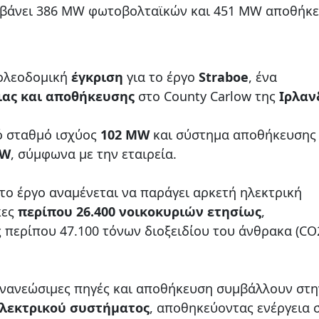
αμβάνει 386 MW φωτοβολταϊκών και 451 MW αποθήκ
ολεοδομική
έγκριση
για το έργο
Straboe
, ένα
ιας και αποθήκευσης
στο County Carlow της
Ιρλαν
ό σταθμό ισχύος
102 MW
και σύστημα αποθήκευσης
MW
, σύμφωνα με την εταιρεία.
 το έργο αναμένεται να παράγει αρκετή ηλεκτρική
κες
περίπου 26.400 νοικοκυριών ετησίως
,
περίπου 47.100 τόνων διοξειδίου του άνθρακα (CO
ανανεώσιμες πηγές και αποθήκευση συμβάλλουν στη
ηλεκτρικού συστήματος
, αποθηκεύοντας ενέργεια 