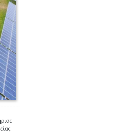
ήρισε
είας