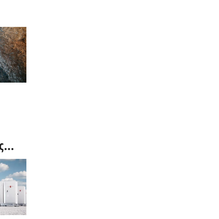
ς
μβος
Price)