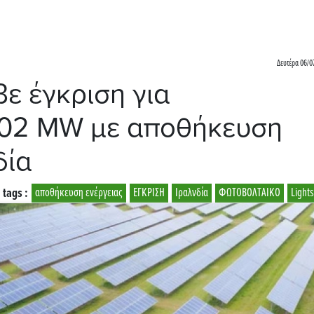
Δευτέρα 06/0
βε έγκριση για
102 MW με αποθήκευση
δία
tags :
αποθήκευση ενέργειας
ΕΓΚΡΙΣΗ
Ιραλνδία
ΦΩΤΟΒΟΛΤΑΙΚΟ
Light