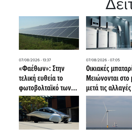
Δεί
07/08/2026 - 13:37
07/08/2026 - 07:05
«Φαέθων»: Στην
Οικιακές μπαταρ
τελική ευθεία το
Μειώνονται στο 
φωτοβολταϊκό των
μετά τις αλλαγές
252 MW με σύστημα
επιδοτήσεις – Η
αποθήκευσης
έκρηξη
τετηγμένου άλατος
εγκαταστάσεων
στον Δομοκό
συνεχίζεται