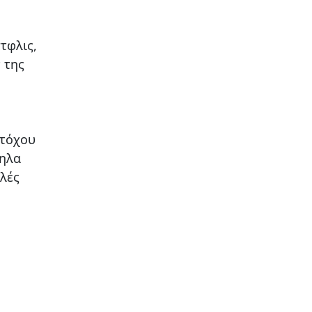
.
τφλις,
 της
στόχου
ληλα
αλές