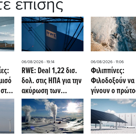
τε επίσης
06/08/2026 - 19:14
06/08/2026 - 11:06
ίες:
RWE: Deal 1,22 δισ.
Φιλιππίνες:
μισό
δολ. στις ΗΠΑ για την
Φιλοδοξούν να
 στις
ακύρωση των
γίνουν ο πρώτο
μισθώσεων
παγκόσμιος κό
υπεράκτιων αιολικών
γεωλογικού
και τη μεταφορά των
υδρογόνου (Oil 
επενδύσεων σε έργα