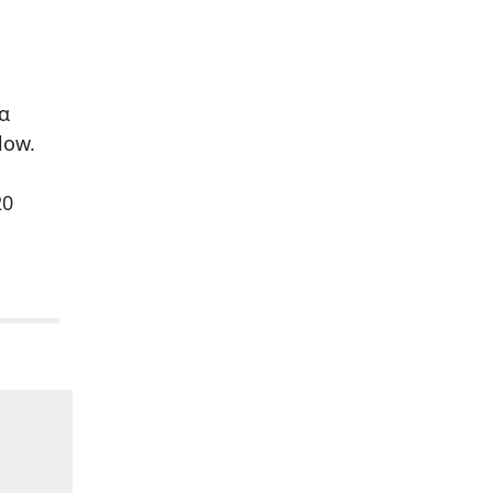
α
low.
20