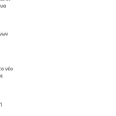
τυα
ένων
το νέο
σε
η