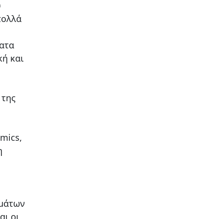
υ
πολλά
ματα
κή και
 της
mics,
η
ημάτων
αι οι