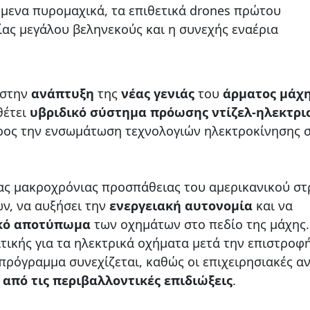
μενα πυρομαχικά, τα επιθετικά drones πρώτου
ίας μεγάλου βεληνεκούς και η συνεχής εναέρια
στην
ανάπτυξη
της
νέας γενιάς
του
άρματος μάχ
θέτει
υβριδικό σύστημα πρόωσης ντίζελ-ηλεκτρι
ος την ενσωμάτωση τεχνολογιών ηλεκτροκίνησης 
ιας μακροχρόνιας προσπάθειας του αμερικανικού σ
ν, να αυξήσει την
ενεργειακή αυτονομία
και να
κό αποτύπωμα
των οχημάτων στο πεδίο της μάχης
τικής για τα ηλεκτρικά οχήματα μετά την επιστροφ
πρόγραμμα συνεχίζεται, καθώς οι επιχειρησιακές α
από τις περιβαλλοντικές επιδιώξεις
.