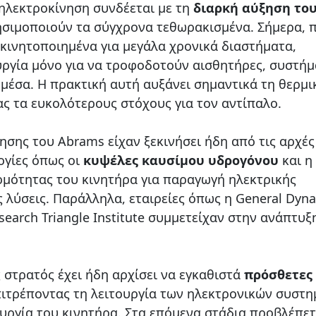
 ηλεκτροκίνηση συνδέεται με τη
διαρκή αύξηση το
σιμοποιούν τα σύγχρονα τεθωρακισμένα. Σήμερα, 
κινητοποιημένα για μεγάλα χρονικά διαστήματα,
υργία μόνο για να τροφοδοτούν αισθητήρες, συστή
μέσα. Η πρακτική αυτή αυξάνει σημαντικά τη θερμι
ς τα ευκολότερους στόχους για τον αντίπαλο.
σης του Abrams είχαν ξεκινήσει ήδη από τις αρχές
ογίες όπως οι
κυψέλες καυσίμου υδρογόνου
και η
ρμότητας του κινητήρα για παραγωγή ηλεκτρικής
ς λύσεις. Παράλληλα, εταιρείες όπως η General Dyna
esearch Triangle Institute συμμετείχαν στην ανάπτυξ
ς στρατός έχει ήδη αρχίσει να εγκαθιστά
πρόσθετες
πιτρέποντας τη λειτουργία των ηλεκτρονικών συστ
ουργία του κινητήρα. Στα επόμενα στάδια προβλέπετ