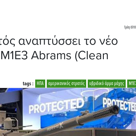
Τρίτη 07/0
τός αναπτύσσει το νέο
 M1E3 Abrams (Clean
tags :
ΗΠΑ
αμερικανικός στρατός
υβριδικό άρμα μάχης
M1E