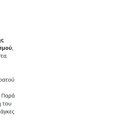
ης
σμού
,
στα
τρατού
. Παρά
ή του
νάγκες