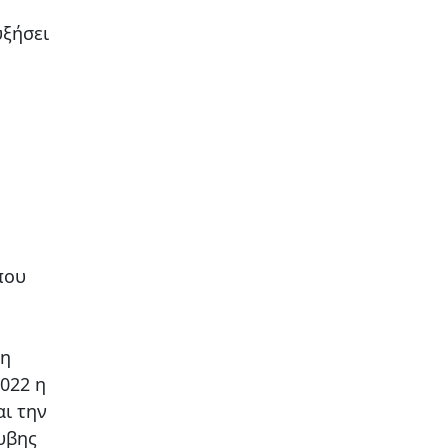
υξήσει
που
ρη
022 η
αι την
ρυβης