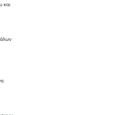
υ και
γάλων
να