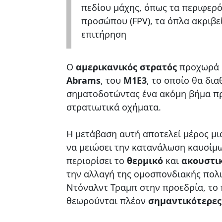
πεδίου μάχης, όπως τα περιφερό
προσώπου (FPV), τα όπλα ακριβε
επιτήρηση
Ο
αμερικανικός στρατός
προχωρά 
Abrams
, του
M1E3
, το οποίο θα δια
σηματοδοτώντας ένα ακόμη βήμα πρ
στρατιωτικά οχήματα.
Η μετάβαση αυτή αποτελεί μέρος μ
να μειώσει την κατανάλωση καυσίμω
περιορίσει το
θερμικό
και
ακουστι
την αλλαγή της ομοσπονδιακής πολι
Ντόναλντ Τραμπ στην προεδρία, το 
θεωρούνται πλέον
σημαντικότερες 