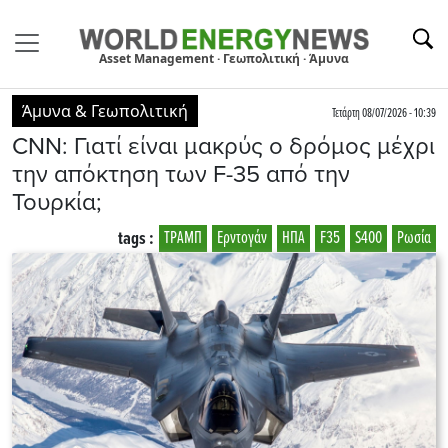
Asset Management · Γεωπολιτική · Άμυνα
Άμυνα & Γεωπολιτική
Τετάρτη 08/07/2026 - 10:39
CNN: Γιατί είναι μακρύς ο δρόμος μέχρι
την απόκτηση των F-35 από την
Τουρκία;
tags :
ΤΡΑΜΠ
Ερντογάν
ΗΠΑ
F35
S400
Ρωσία