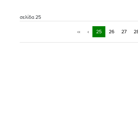
σελίδα 25
‹‹
‹
25
26
27
2