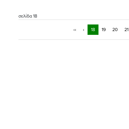
σελίδα 18
‹‹
‹
18
19
20
21