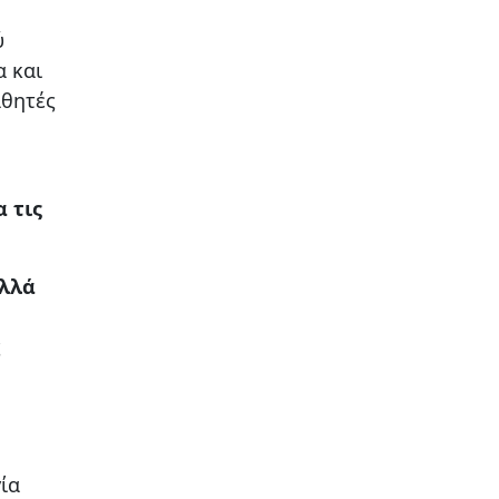
ύ
α και
αθητές
α τις
αλλά
ς
ία