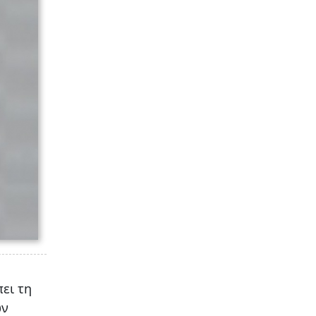
ει τη
ων