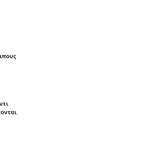
οιπους
ντι
τονται