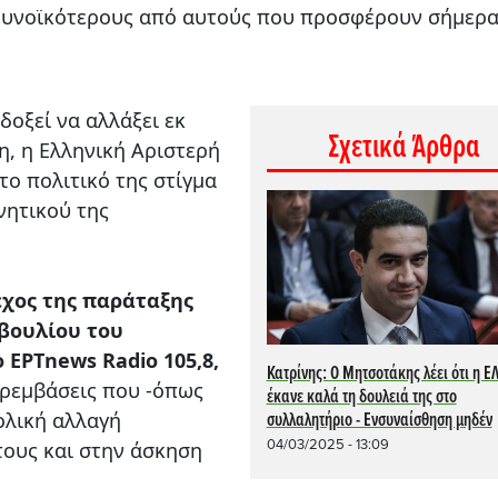
ευνοϊκότερους από αυτούς που προσφέρουν σήμερα
οξεί να αλλάξει εκ
Σχετικά Άρθρα
η, η Ελληνική Αριστερή
το πολιτικό της στίγμα
νητικού της
χος της παράταξης
βουλίου του
 ΕΡΤnews Radio 105,8,
Κατρίνης: Ο Μητσοτάκης λέει ότι η Ε
αρεμβάσεις που -όπως
έκανε καλά τη δουλειά της στο
ολική αλλαγή
συλλαλητήριο - Ενσυναίσθηση μηδέν
04/03/2025 - 13:09
τους και στην άσκηση