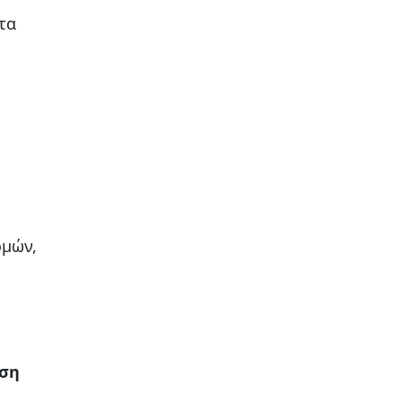
τα
ομών,
ση