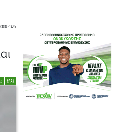
6/2026 - 13:45
αι
ας
ΕΛΑΣ