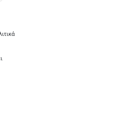
λιτικά
ι