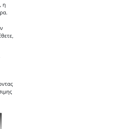
, η
ρα.
ην
έθετε,
,
οντας
σιμης