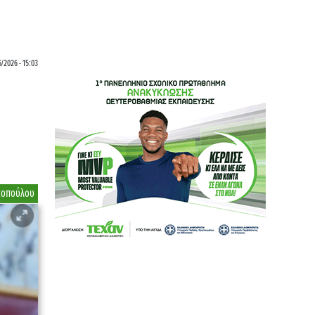
6/2026 - 15:03
α
τοπούλου