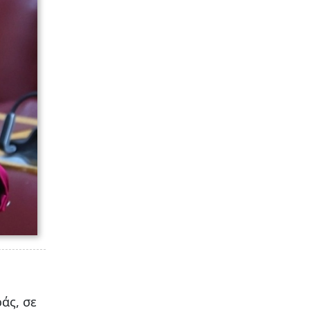
άς, σε