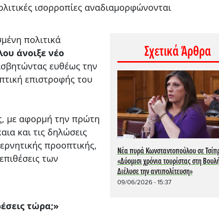
πολιτικές ισορροπίες αναδιαμορφώνονται
σμένη πολιτικά
Σχετικά Άρθρα
ου άνοιξε νέο
σβητώντας ευθέως την
οπτική επιστροφής του
ς, με αφορμή την πρώτη
αια και τις δηλώσεις
ερνητικής προοπτικής,
Νέα πυρά Κωνσταντοπούλου σε Τσίπ
επιθέσεις των
«Δύομισι χρόνια τουρίστας στη Βουλή
Διέλυσε την αντιπολίτευση»
09/06/2026 - 15:37
ρέσεις τώρα;»