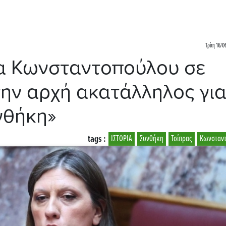
Τρίτη 16/0
α Κωνσταντοπούλου σε
την αρχή ακατάλληλος γι
υνθήκη»
tags :
ΙΣΤΟΡΙΑ
Συνθήκη
Τσίπρας
Κωνσταν