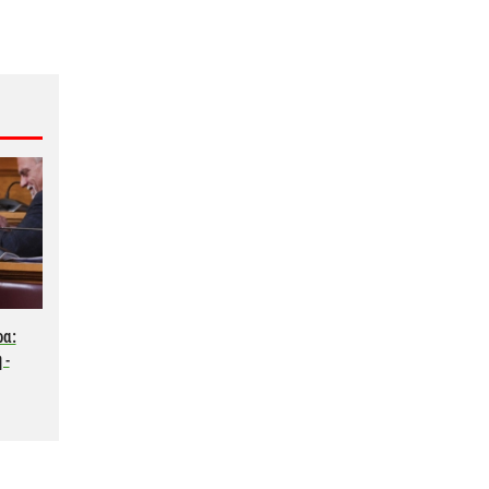
ρα:
 -