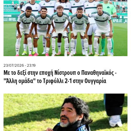
23/07/2026 - 23:19
Με το δεξί στην εποχή Νίστρουπ ο Παναθηναϊκός -
"Άλλη ομάδα" το Τριφύλλι 2-1 στην Ουγγαρία