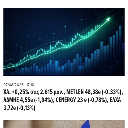
07/08/2026 - 17:16
ΧΑ: +0,25% στις 2.615 μον., METLEN 48,38e (-0,33%),
ΑΔΜΗΕ 4,55e (-1,94%), CENERGY 23 e (-0,78%), ΕΛΧΑ
3,72e (-0,13%)