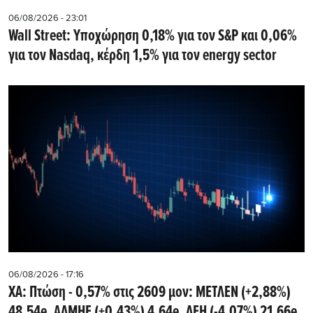
06/08/2026 - 23:01
Wall Street: Υποχώρηση 0,18% για τον S&P και 0,06%
για τον Nasdaq, κέρδη 1,5% για τον energy sector
06/08/2026 - 17:16
ΧΑ: Πτώση - 0,57% στις 2609 μον: ΜΕΤΛΕΝ (+2,88%)
48,54e, ΑΔΜΗΕ (+0,43%) 4,64e, ΔΕΗ (-4,07%) 21,66e,