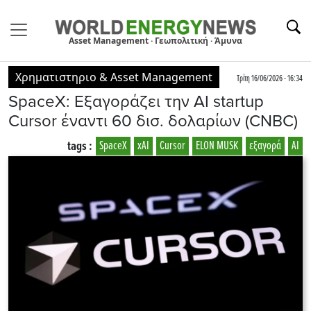
Asset Management · Γεωπολιτική · Άμυνα
Χρηματιστηριο & Asset Management
Τρίτη 16/06/2026 - 16:34
SpaceX: Εξαγοράζει την AI startup
Cursor έναντι 60 δισ. δολαρίων (CNBC)
tags :
SpaceX
xAI
Cursor
ELON MUSK
εξαγορά
AI