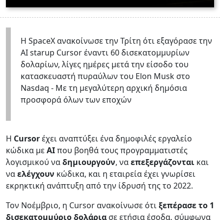
Η SpaceX ανακοίνωσε την Τρίτη ότι εξαγόρασε την
ΑΙ starup Cursor έναντι 60 δισεκατομμυρίων
δολαρίων, λίγες ημέρες μετά την είσοδο του
κατασκευαστή πυραύλων του Elon Musk στο
Nasdaq - Με τη μεγαλύτερη αρχική δημόσια
προσφορά όλων των εποχών
Η
Cursor
έχει αναπτύξει ένα δημοφιλές εργαλείο
κώδικα με
AI
που βοηθά τους προγραμματιστές
λογισμικού να
δημιουργούν
, να
επεξεργάζονται
και
να
ελέγχουν
κώδικα, και η εταιρεία έχει γνωρίσει
εκρηκτική ανάπτυξη από την ίδρυσή της το 2022.
Τον Νοέμβριο, η Cursor ανακοίνωσε ότι
ξεπέρασε το 1
δισεκατομμύριο δολάρια
σε ετήσια έσοδα, σύμφωνα