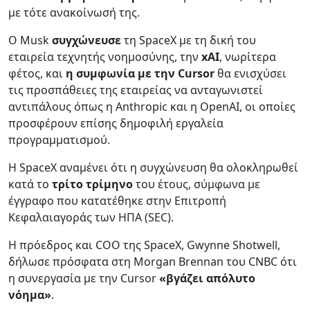
με τότε ανακοίνωσή της.
Ο Musk
συγχώνευσε
τη SpaceX με τη δική του
εταιρεία τεχνητής νοημοσύνης, την
xAI
, νωρίτερα
φέτος, και
η συμφωνία με την Cursor
θα ενισχύσει
τις προσπάθειες της εταιρείας να ανταγωνιστεί
αντιπάλους όπως η Anthropic και η OpenAI, οι οποίες
προσφέρουν επίσης δημοφιλή εργαλεία
προγραμματισμού.
Η SpaceX αναμένει ότι η συγχώνευση θα ολοκληρωθεί
κατά το
τρίτο τρίμηνο
του έτους, σύμφωνα με
έγγραφο που κατατέθηκε στην Επιτροπή
Κεφαλαιαγοράς των ΗΠΑ (SEC).
Η πρόεδρος και COO της SpaceX, Gwynne Shotwell,
δήλωσε πρόσφατα στη Morgan Brennan του CNBC ότι
η συνεργασία με την Cursor
«βγάζει απόλυτο
νόημα»
.