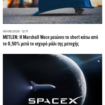
06/08/2026 - 12:17
METLEN: Η Marshall Wace μειώνει το short κάτω από
το 0,50% μετά το ισχυρό ράλι της μετοχής