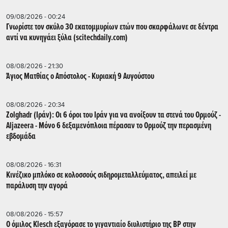
09/08/2026 - 00:24
Γνωρίστε τον σκύλο 30 εκατομμυρίων ετών που σκαρφάλωνε σε δέντρα
αντί να κυνηγάει ξύλα (scitechdaily.com)
08/08/2026 - 21:30
Άγιος Ματθίας ο Απόστολος - Κυριακή 9 Αυγούστου
08/08/2026 - 20:34
Zolghadr (Ιράν): Οι 6 όροι του Ιράν για να ανοίξουν τα στενά του Ορμούζ -
Aljazeera - Mόνο 6 δεξαμενόπλοια πέρασαν το Ορμούζ την περασμένη
εβδομάδα
08/08/2026 - 16:31
Κινέζικο μπλόκο σε κολοσσούς σιδηρομεταλλεύματος, απειλεί με
παράλυση την αγορά
08/08/2026 - 15:57
Ο όμιλος Klesch εξαγόρασε το γιγαντιαίο διυλιστήριο της BP στην