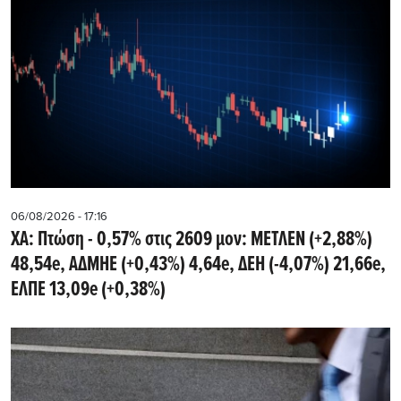
06/08/2026 - 17:16
ΧΑ: Πτώση - 0,57% στις 2609 μον: ΜΕΤΛΕΝ (+2,88%)
48,54e, ΑΔΜΗΕ (+0,43%) 4,64e, ΔΕΗ (-4,07%) 21,66e,
ΕΛΠΕ 13,09e (+0,38%)