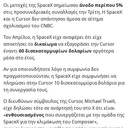
Οι μετοχές της SpaceX σημείωσαν
άνοδο περίπου 5%
στις προσυνεδριακές συναλλαγές την Τρίτη. Η SpaceX
και η Cursor δεν απάντησαν άμεσα σε αίτημα
σχολιασμού του CNBC.
Τον Απρίλιο, η SpaceX είχε αναφέρει ότι είχε
αποκτήσει το
δικαίωμα
να εξαγοράσει την Cursor
έναντι
60 δισεκατομμυρίων δολαρίων
αργότερα
μέσα στο έτος.
Αν για οποιονδήποτε λόγο η συμφωνία δεν
πραγματοποιούνταν, η SpaceX είχε συμφωνήσει να
πληρώσει στην Cursor 10 δισεκατομμύρια δολάρια για
τη συνεργασία τους.
Ο διευθύνων σύμβουλος της Cursor, Michael Truell,
είχε δηλώσει τότε σε ανάρτησή του στο X ότι είναι
«
ενθουσιασμένος
που συνεργάζεται με την ομάδα της
SpaceX για την κλιμάκωση του Composer»,