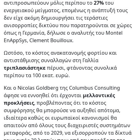
αντιπροσωπεύουν μόλις περίπου το
27%
του
ενεργειακού μείγματος, επομένως η ανάπτυξή τους
δεν είχε ακόμη δημιουργήσει τις τεράστιες
ανισορροπίες δικτύου που παρατηρούνται σε χώρες
όπως η Γερμανία, δήλωσε ο αναλυτής του Montel
EnAppSys, Clement Bouilloux.
Ωστόσο, το κόστος ανακατανομής φορτίου και
αντιστάθμισης συναλλαγών στη Γαλλία
τριπλασιάστηκε
πέρυσι, φτάνοντας συνολικά
περίπου τα 100 εκατ. ευρώ.
Και ο Nicolas Goldberg της Columbus Consulting
άφησε να εννοηθεί ότι έρχονται
μελλοντικές
προκλήσεις
, προβλέποντας ότι το κόστος
συμφόρησης θα μπορούσε να αυξηθεί απότομα,
ιδιαίτερα καθώς οι ευρωπαϊκοί κανονισμοί θα
απαιτούν από όλους τους διαχειριστές συστημάτων
μεταφοράς, από το 2029, να εξισορροπούν τα δίκτυά