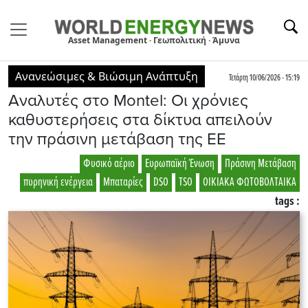
Asset Management · Γεωπολιτική · Άμυνα
Ανανεώσιμες & Βιώσιμη Ανάπτυξη
Τετάρτη 10/06/2026 - 15:19
Αναλυτές στο Montel: Οι χρόνιες
καθυστερήσεις στα δίκτυα απειλούν
την πράσινη μετάβαση της EE
Φυσικό αέριο
Ευρωπαϊκή Ένωση
Πράσινη Μετάβαση
πυρηνική ενέργεια
Μπαταρίες
DSO
TSO
ΟΙΚΙΑΚΑ ΦΩΤΟΒΟΛΤΑΙΚΑ
tags :