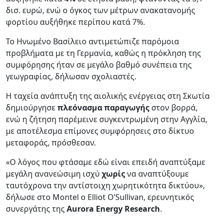
δισ. ευρώ, ενώ ο όγκος των μέτρων ανακατανομής
φορτίου αυξήθηκε περίπου κατά 7%.
Το Ηνωμένο Βασίλειο αντιμετώπιζε παρόμοια
προβλήματα με τη Γερμανία, καθώς η πρόκληση της
συμφόρησης ήταν σε μεγάλο βαθμό συνέπεια της
γεωγραφίας, δήλωσαν σχολιαστές.
Η ταχεία ανάπτυξη της αιολικής ενέργειας στη Σκωτία
δημιούργησε
πλεόνασμα παραγωγής
στον βορρά,
ενώ η ζήτηση παρέμεινε συγκεντρωμένη στην Αγγλία,
με αποτέλεσμα επίμονες συμφόρησεις στο δίκτυο
μεταφοράς, πρόσθεσαν.
«Ο λόγος που φτάσαμε εδώ είναι επειδή αναπτύξαμε
μεγάλη ανανεώσιμη ισχύ
χωρίς
να αναπτύξουμε
ταυτόχρονα την αντίστοιχη χωρητικότητα δικτύου»,
δήλωσε στο Montel ο Elliot O’Sullivan, ερευνητικός
συνεργάτης της
Aurora Energy Research
.