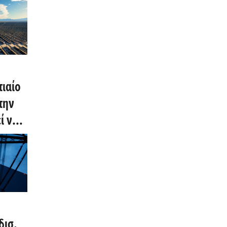
τιαίο
την
ί να
λον
δισ.