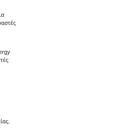
ια
υαστές
ergy
ωτές
ίας.