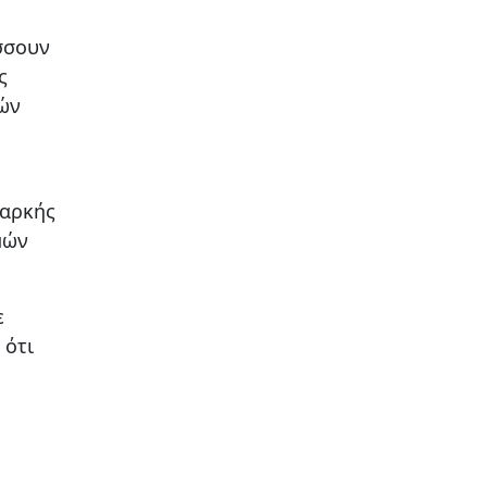
ύσσουν
ς
ιών
παρκής
μών
ε
 ότι