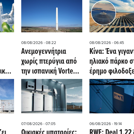
08/08/2026 - 08:22
08/08/2026 - 06:45
Ανεμογεννήτρια
Κίνα: Ένα γιγαν
χωρίς πτερύγια από
ηλιακό πάρκο σ
ικών
την ισπανική Vortex -
έρημο φιλοδοξε
υς
Η καινοτομία της
αλλάξει το
ια το
ταλάντωσης και τα
ενεργειακό μέλ
νο
όρια των 100 Watt
07/08/2026 - 07:05
06/08/2026 - 19:14
ει
Οικιακές μπαταρίες:
RWE: Deal 1,22 