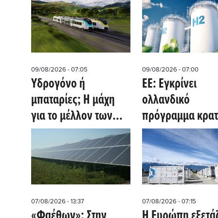
09/08/2026 - 07:05
09/08/2026 - 07:00
Υδρογόνο ή
ΕΕ: Εγκρίνει
μπαταρίες; Η μάχη
ολλανδικό
για το μέλλον των
πρόγραμμα κρατ
σιδηροδρόμων
ενισχύσεων ύψο
(Clean Technica)
780 εκατ. ευρώ γ
πράσινο υδρογό
07/08/2026 - 13:37
07/08/2026 - 07:15
«Φαέθων»: Στην
Η Ευρώπη εξετάζ