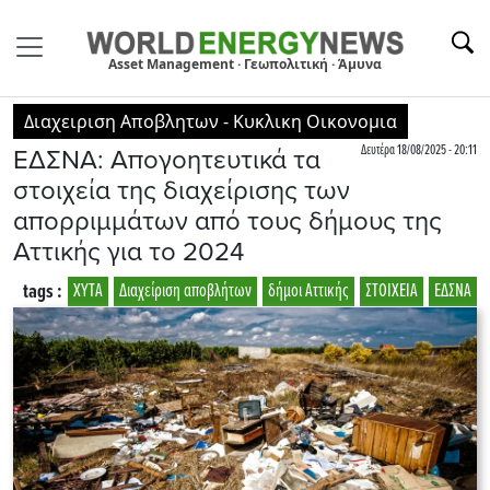
Asset Management · Γεωπολιτική · Άμυνα
Διαχειριση Αποβλητων - Κυκλικη Οικονομια
Δευτέρα 18/08/2025 - 20:11
ΕΔΣΝΑ: Απογοητευτικά τα
στοιχεία της διαχείρισης των
απορριμμάτων από τους δήμους της
Αττικής για το 2024
tags :
ΧΥΤΑ
Διαχείριση αποβλήτων
δήμοι Αττικής
ΣΤΟΙΧΕΙΑ
ΕΔΣΝΑ