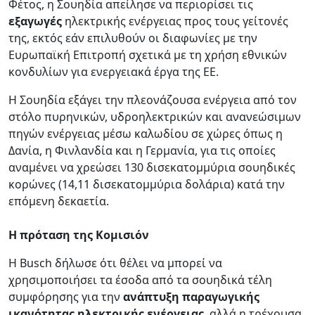
Φέτος, η Σουηδία απείλησε να περιορίσει τις
εξαγωγές
ηλεκτρικής ενέργειας προς τους γείτονές
της, εκτός εάν επιλυθούν οι διαφωνίες με την
Ευρωπαϊκή Επιτροπή σχετικά με τη χρήση εθνικών
κονδυλίων για ενεργειακά έργα της ΕΕ.
Η Σουηδία εξάγει την πλεονάζουσα ενέργεια από τον
στόλο πυρηνικών, υδροηλεκτρικών και ανανεώσιμων
πηγών ενέργειας μέσω καλωδίου σε χώρες όπως η
Δανία, η Φινλανδία και η Γερμανία, για τις οποίες
αναμένει να χρεώσει 130 δισεκατομμύρια σουηδικές
κορώνες (14,11 δισεκατομμύρια δολάρια) κατά την
επόμενη δεκαετία.
Η πρόταση της Κομισιόν
Η Busch δήλωσε ότι θέλει να μπορεί να
χρησιμοποιήσει τα έσοδα από τα σουηδικά τέλη
συμφόρησης για την
ανάπτυξη παραγωγικής
ικανότητας ηλεκτρικής ενέργειας
, αλλά η τρέχουσα