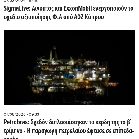
07/08/2026 - 10:50
SigmaLive: Αίγυπτος και ExxonMobil ενεργοποιούν το
σχέδιο αξιοποίησης Φ.Α από ΑΟΖ Κύπρου
07/08/2026 - 09:33
Petrobras: Σχεδόν διπλασιάστηκαν τα κέρδη της το β΄
τρίμηνο - Η παραγωγή πετρελαίου έφτασε σε επίπεδα-